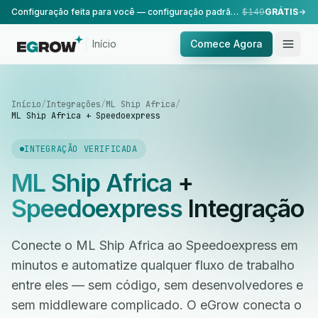
Configuração feita para você — configuração padrão, realizada pela nossa equipe.
$149
GRÁTIS
Início
Comece Agora
Início
/
Integrações
/
ML Ship Africa
/
ML Ship Africa + Speedoexpress
INTEGRAÇÃO VERIFICADA
ML Ship Africa
+
Speedoexpress
Integração
Conecte o ML Ship Africa ao Speedoexpress em
minutos e automatize qualquer fluxo de trabalho
entre eles — sem código, sem desenvolvedores e
sem middleware complicado. O eGrow conecta o