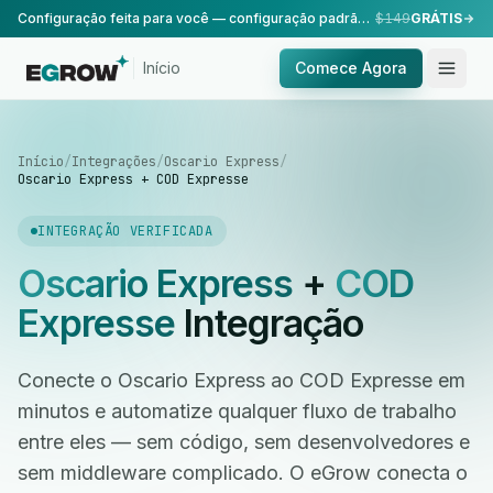
Configuração feita para você — configuração padrão, realizada pela nossa equipe.
$149
GRÁTIS
Início
Comece Agora
Início
/
Integrações
/
Oscario Express
/
Oscario Express + COD Expresse
INTEGRAÇÃO VERIFICADA
Oscario Express
+
COD
Expresse
Integração
Conecte o Oscario Express ao COD Expresse em
minutos e automatize qualquer fluxo de trabalho
entre eles — sem código, sem desenvolvedores e
sem middleware complicado. O eGrow conecta o