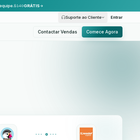
equipe.
$149
GRÁTIS
Suporte ao Cliente
Entrar
Contactar Vendas
Comece Agora