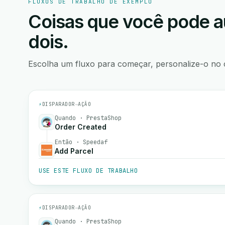
FLUXOS DE TRABALHO DE EXEMPLO
Coisas que você pode a
dois.
Escolha um fluxo para começar, personalize-o no 
⚡
DISPARADOR
→
AÇÃO
Quando · PrestaShop
Order Created
Então · Speedaf
Add Parcel
USE ESTE FLUXO DE TRABALHO
⚡
DISPARADOR
→
AÇÃO
Quando · PrestaShop