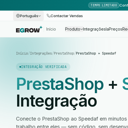
Conf
TEMPO LIMITADO
Português
Contactar Vendas
Início
Produto
Integrações
Ia
Preços
Re
Início
/
Integrações
/
PrestaShop
/
PrestaShop + Speedaf
INTEGRAÇÃO VERIFICADA
PrestaShop
+
Integração
Conecte o PrestaShop ao Speedaf em minutos e
trabalho entre eles — sem código, sem desen