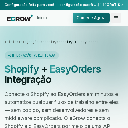
Configuração feita para você — configuração padrão, realizada pela nossa equipe.
$149
GRÁTIS
Início
Comece Agora
Início
/
Integrações
/
Shopify
/
Shopify + EasyOrders
INTEGRAÇÃO VERIFICADA
Shopify
+
EasyOrders
Integração
Conecte o Shopify ao EasyOrders em minutos e
automatize qualquer fluxo de trabalho entre eles
— sem código, sem desenvolvedores e sem
middleware complicado. O eGrow conecta o
Shopify e o EasyOrders por meio de uma API