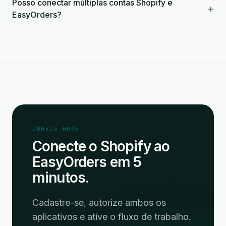
Posso conectar múltiplas contas Shopify e
+
EasyOrders?
COMECE HOJE
Conecte o Shopify ao
EasyOrders em 5
minutos.
Cadastre-se, autorize ambos os
aplicativos e ative o fluxo de trabalho.