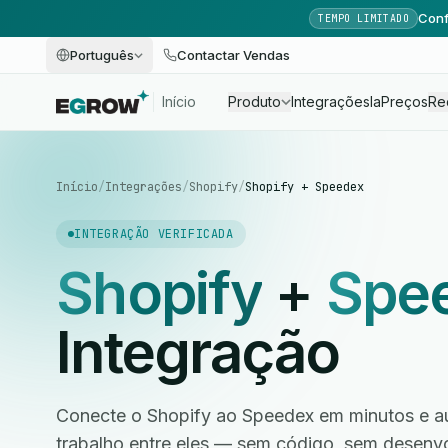
Conf
TEMPO LIMITADO
Português
Contactar Vendas
Início
Produto
Integrações
Ia
Preços
Re
Início
/
Integrações
/
Shopify
/
Shopify + Speedex
INTEGRAÇÃO VERIFICADA
Shopify
+
Spe
Integração
Conecte o Shopify ao Speedex em minutos e au
trabalho entre eles — sem código, sem desen