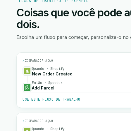
FLUXOS DE TRABALHO DE EXEMPLO
Coisas que você pode a
dois.
Escolha um fluxo para começar, personalize-o no 
⚡
DISPARADOR
→
AÇÃO
Quando · Shopify
New Order Created
Então · Speedex
Add Parcel
USE ESTE FLUXO DE TRABALHO
⚡
DISPARADOR
→
AÇÃO
Quando · Shopify