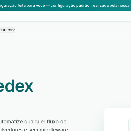
iguração feita para você — configuração padrão, realizada pela nossa 
cursos
edex
tomatize qualquer fluxo de
volvedores e sem middleware