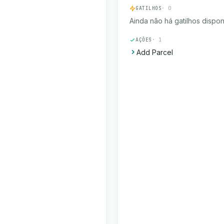
GATILHOS
· 0
Ainda não há gatilhos dispon
AÇÕES
· 1
Add Parcel