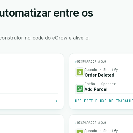
utomatizar entre os
construtor no-code do eGrow e ative-o.
⚡
DISPARADOR
→
AÇÃO
Quando · Shopify
Order Deleted
Então · Speedex
Add Parcel
USE ESTE FLUXO DE TRABALH
⚡
DISPARADOR
→
AÇÃO
Quando · Shopify