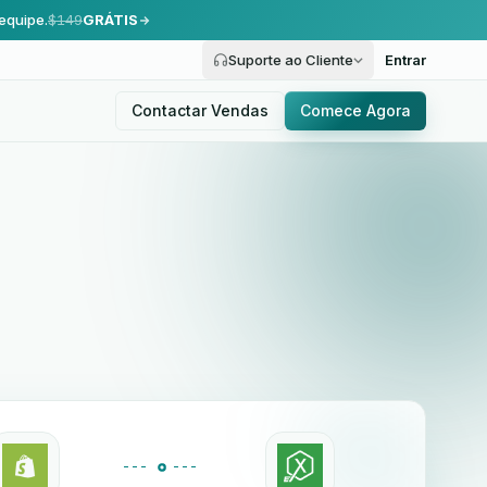
equipe.
$149
GRÁTIS
Suporte ao Cliente
Entrar
Contactar Vendas
Comece Agora