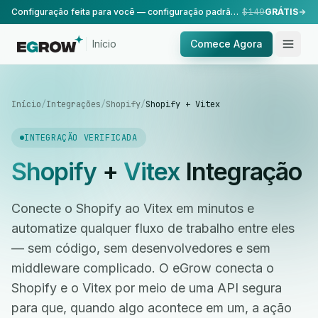
Configuração feita para você — configuração padrão, realizada pela nossa equipe.
$149
GRÁTIS
Início
Comece Agora
Início
/
Integrações
/
Shopify
/
Shopify + Vitex
INTEGRAÇÃO VERIFICADA
Shopify
+
Vitex
Integração
Conecte o Shopify ao Vitex em minutos e
automatize qualquer fluxo de trabalho entre eles
— sem código, sem desenvolvedores e sem
middleware complicado. O eGrow conecta o
Shopify e o Vitex por meio de uma API segura
para que, quando algo acontece em um, a ação