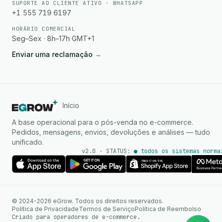
SUPORTE AO CLIENTE ATIVO · WHATSAPP
+1 555 719 6197
HORÁRIO COMERCIAL
Seg–Sex · 8h–17h GMT+1
Enviar uma reclamação
→
Início
A base operacional para o pós-venda no e-commerce.
Pedidos, mensagens, envios, devoluções e análises — tudo
unificado.
v2.0 · STATUS:
● todos os sistemas norma
Agente de IA
Respostas instantâneas no
© 2024-2026 eGrow. Todos os direitos reservados.
WhatsApp
Política de Privacidade
Termos de Serviço
Política de Reembolso
Criado para operadores de e-commerce.