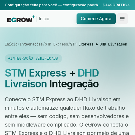
Configuração feita para você — configuração padrão, realizada pela nossa equipe.
$149
GRÁTIS
Início
Comece Agora
Início
/
Integrações
/
STM Express
/
STM Express + DHD Livraison
INTEGRAÇÃO VERIFICADA
STM Express
+
DHD
Livraison
Integração
Conecte o STM Express ao DHD Livraison em
minutos e automatize qualquer fluxo de trabalho
entre eles — sem código, sem desenvolvedores e
sem middleware complicado. O eGrow conecta o
STM Express e o DHD Livraison por meio de uma