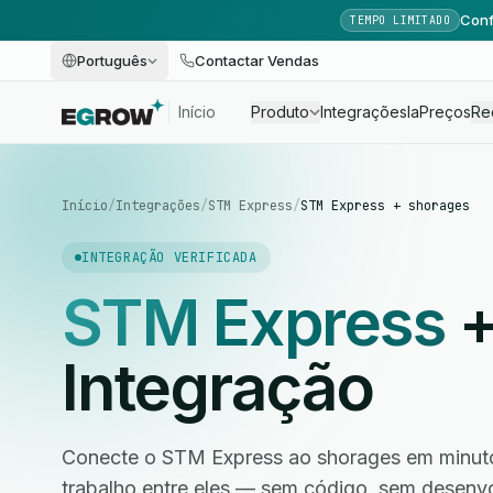
Conf
TEMPO LIMITADO
Português
Contactar Vendas
Início
Produto
Integrações
Ia
Preços
Re
Início
/
Integrações
/
STM Express
/
STM Express + shorages
INTEGRAÇÃO VERIFICADA
STM Express
Integração
Conecte o STM Express ao shorages em minuto
trabalho entre eles — sem código, sem desen