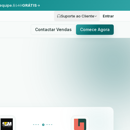
equipe.
$149
GRÁTIS
Suporte ao Cliente
Entrar
Contactar Vendas
Comece Agora