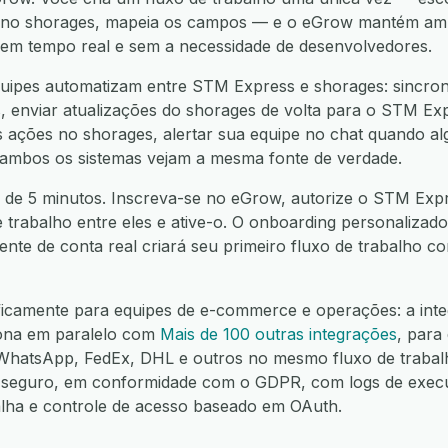
 no shorages, mapeia os campos — e o eGrow mantém amb
í, em tempo real e sem a necessidade de desenvolvedores.
uipes automatizam entre STM Express e shorages: sincroni
enviar atualizações do shorages de volta para o STM Expr
ações no shorages, alertar sua equipe no chat quando algo
 ambos os sistemas vejam a mesma fonte de verdade.
 de 5 minutos. Inscreva-se no eGrow, autorize o STM Expr
e trabalho entre eles e ative-o. O onboarding personalizado
nte de conta real criará seu primeiro fluxo de trabalho 
ificamente para equipes de e-commerce e operações: a in
iona em paralelo com
Mais de 100 outras integrações
, para
hatsApp, FedEx, DHL e outros no mesmo fluxo de trabalh
seguro, em conformidade com o GDPR, com logs de execuç
alha e controle de acesso baseado em OAuth.