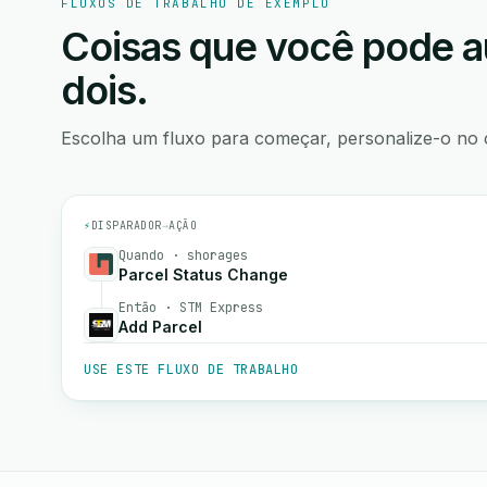
FLUXOS DE TRABALHO DE EXEMPLO
Coisas que você pode a
dois.
Escolha um fluxo para começar, personalize-o no 
⚡
DISPARADOR
→
AÇÃO
Quando · shorages
Parcel Status Change
Então · STM Express
Add Parcel
USE ESTE FLUXO DE TRABALHO