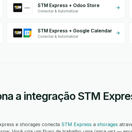
STM Express + Odoo Store
Conectar & Automatizar
STM Express + Google Calendar
Conectar & Automatizar
na a integração STM Expre
xpress e shorages conecta
STM Express
a
shorages
atrav
ow. Você cria um fluxo de trabalho uma única vez — esc