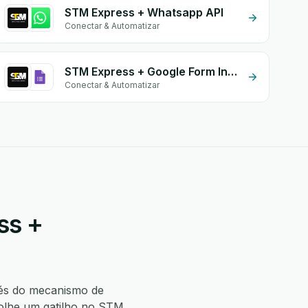
STM Express + Whatsapp API
Conectar & Automatizar
STM Express + Google Form Integration
Conectar & Automatizar
ss +
és do mecanismo de
olhe um gatilho no STM