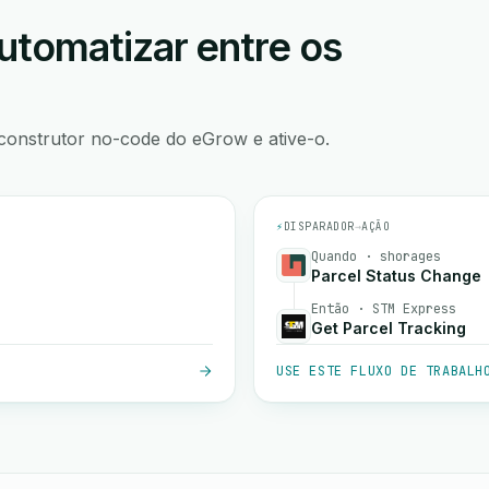
utomatizar entre os
construtor no-code do eGrow e ative-o.
⚡
DISPARADOR
→
AÇÃO
Quando · shorages
Parcel Status Change
Então · STM Express
Get Parcel Tracking
USE ESTE FLUXO DE TRABALH