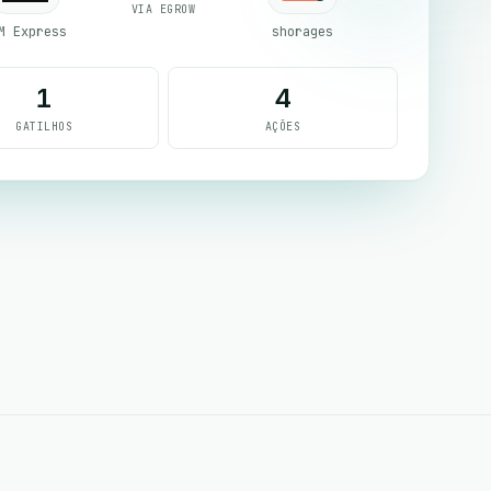
VIA EGROW
M Express
shorages
1
4
GATILHOS
AÇÕES