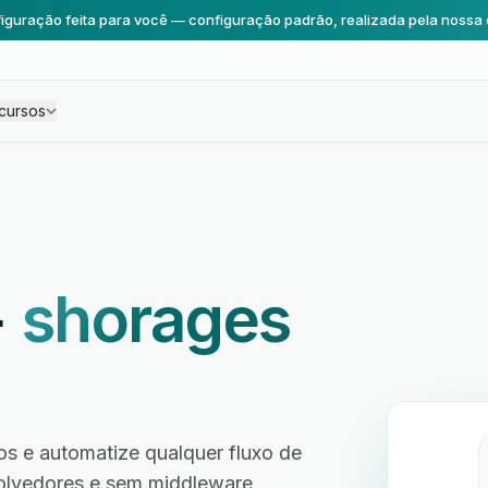
iguração feita para você — configuração padrão, realizada pela nossa 
cursos
+
shorages
s e automatize qualquer fluxo de
volvedores e sem middleware