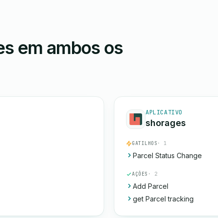
ões em ambos os
APLICATIVO
shorages
GATILHOS
· 1
Parcel Status Change
AÇÕES
· 2
Add Parcel
get Parcel tracking