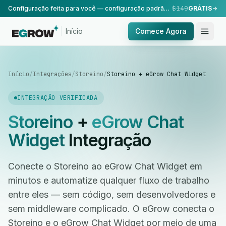
Configuração feita para você — configuração padrão, realizada pela nossa equipe.
$149
GRÁTIS
Início
Comece Agora
Início
/
Integrações
/
Storeino
/
Storeino + eGrow Chat Widget
INTEGRAÇÃO VERIFICADA
Storeino
+
eGrow Chat
Widget
Integração
Conecte o Storeino ao eGrow Chat Widget em
minutos e automatize qualquer fluxo de trabalho
entre eles — sem código, sem desenvolvedores e
sem middleware complicado. O eGrow conecta o
Storeino e o eGrow Chat Widget por meio de uma