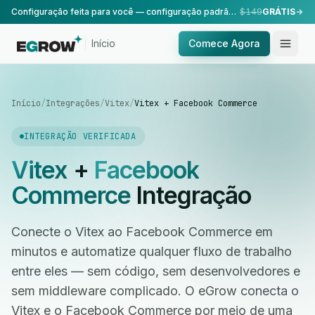
Configuração feita para você — configuração padrão, realizada pela nossa equipe.
$149
GRÁTIS
Início
Comece Agora
Início
/
Integrações
/
Vitex
/
Vitex + Facebook Commerce
INTEGRAÇÃO VERIFICADA
Vitex
+
Facebook
Commerce
Integração
Conecte o Vitex ao Facebook Commerce em
minutos e automatize qualquer fluxo de trabalho
entre eles — sem código, sem desenvolvedores e
sem middleware complicado. O eGrow conecta o
Vitex e o Facebook Commerce por meio de uma