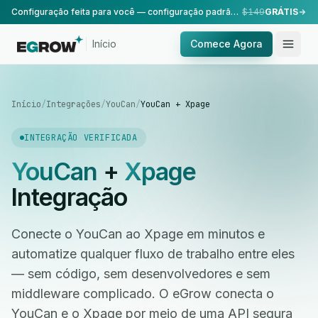
Configuração feita para você — configuração padrão, realizada pela nossa equipe.
$149
GRÁTIS
Início
Comece Agora
Início
/
Integrações
/
YouCan
/
YouCan + Xpage
INTEGRAÇÃO VERIFICADA
YouCan
+
Xpage
Integração
Conecte o YouCan ao Xpage em minutos e
automatize qualquer fluxo de trabalho entre eles
— sem código, sem desenvolvedores e sem
middleware complicado. O eGrow conecta o
YouCan e o Xpage por meio de uma API segura