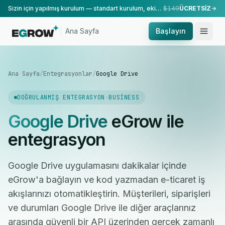
Sizin için yapılmış kurulum — standart kurulum, ekibimiz tarafından yapılır.
$149
ÜCRETSİZ
Ana Sayfa
Başlayın
Ana Sayfa
/
Entegrasyonlar
/
Google Drive
DOĞRULANMIŞ ENTEGRASYON
·
BUSINESS
Google Drive
eGrow ile
entegrasyon
Google Drive uygulamasını dakikalar içinde
eGrow'a bağlayın ve kod yazmadan e-ticaret iş
akışlarınızı otomatikleştirin. Müşterileri, siparişleri
ve durumları Google Drive ile diğer araçlarınız
arasında güvenli bir API üzerinden gerçek zamanlı