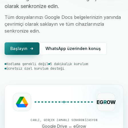
olarak senkronize edin.
Tüm dosyalarınızı Google Docs belgelerinizin yanında
çevrimiçi olarak saklayın ve tüm cihazlarınızla
senkronize edin.
Başlayın
WhatsApp üzerinden konuş
Kodlama gerekli değil
5 dakikalık kurulum
Ücretsiz özel kurulum desteği
EG
R
OW
CANLI, GERÇEK ZAMANLI SENKRONIZASYON
Google Drive ↔ eGrow