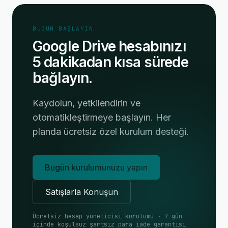
BUGÜN BAŞLAYIN
Google Drive hesabınızı
5 dakikadan kısa sürede
bağlayın.
Kaydolun, yetkilendirin ve
otomatikleştirmeye başlayın. Her
planda ücretsiz özel kurulum desteği.
Bugün kurulumunuzu yapın
Satışlarla Konuşun
Ücretsiz hesap yöneticisi kurulumu · 7 gün
içinde koşulsuz şartsız para iade garantisi