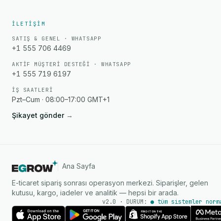
İLETIŞIM
SATIŞ & GENEL · WHATSAPP
+1 555 706 4469
AKTIF MÜŞTERI DESTEĞI · WHATSAPP
+1 555 719 6197
İŞ SAATLERI
Pzt–Cum · 08:00–17:00 GMT+1
Şikayet gönder
→
Ana Sayfa
E-ticaret sipariş sonrası operasyon merkezi. Siparişler, gelen
kutusu, kargo, iadeler ve analitik — hepsi bir arada.
v2.0 · DURUM:
● tüm sistemler norm