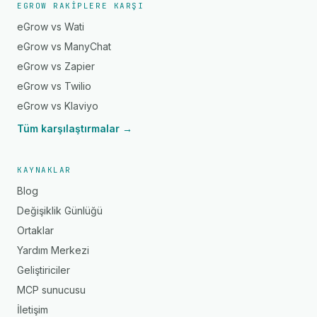
EGROW RAKIPLERE KARŞI
eGrow vs Wati
eGrow vs ManyChat
eGrow vs Zapier
eGrow vs Twilio
eGrow vs Klaviyo
Tüm karşılaştırmalar →
KAYNAKLAR
Blog
Değişiklik Günlüğü
Ortaklar
Yardım Merkezi
Geliştiriciler
MCP sunucusu
İletişim