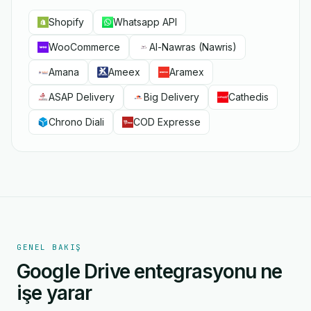
Shopify
Whatsapp API
WooCommerce
Al-Nawras (Nawris)
Amana
Ameex
Aramex
ASAP Delivery
Big Delivery
Cathedis
Chrono Diali
COD Expresse
GENEL BAKIŞ
Google Drive entegrasyonu ne
işe yarar