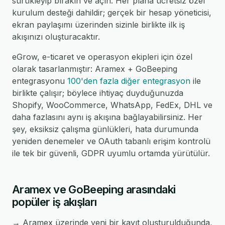
sürükleyip bırakın ve açın. Her plana ücretsiz özel
kurulum desteği dahildir; gerçek bir hesap yöneticisi,
ekran paylaşımı üzerinden sizinle birlikte ilk iş
akışınızı oluşturacaktır.
eGrow, e-ticaret ve operasyon ekipleri için özel
olarak tasarlanmıştır: Aramex + GoBeeping
entegrasyonu
100'den fazla diğer entegrasyon
ile
birlikte çalışır; böylece ihtiyaç duyduğunuzda
Shopify, WooCommerce, WhatsApp, FedEx, DHL ve
daha fazlasını aynı iş akışına bağlayabilirsiniz. Her
şey, eksiksiz çalışma günlükleri, hata durumunda
yeniden denemeler ve OAuth tabanlı erişim kontrolü
ile tek bir güvenli, GDPR uyumlu ortamda yürütülür.
Aramex ve GoBeeping arasındaki
popüler iş akışları
→ Aramex üzerinde yeni bir kayıt oluşturulduğunda,