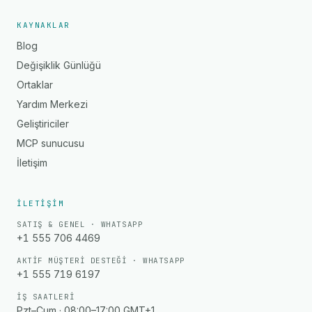
KAYNAKLAR
Blog
Değişiklik Günlüğü
Ortaklar
Yardım Merkezi
Geliştiriciler
MCP sunucusu
İletişim
İLETIŞIM
SATIŞ & GENEL · WHATSAPP
+1 555 706 4469
AKTIF MÜŞTERI DESTEĞI · WHATSAPP
+1 555 719 6197
İŞ SAATLERI
Pzt–Cum · 08:00–17:00 GMT+1