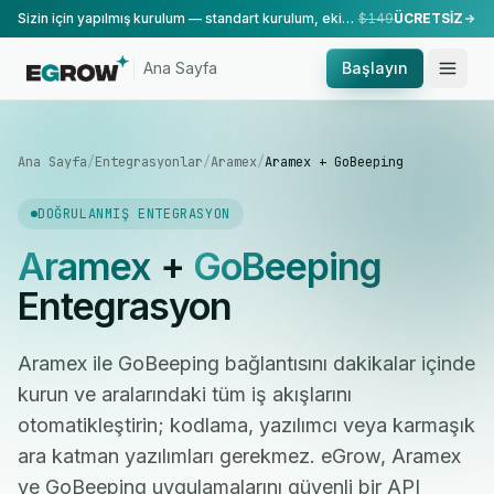
Sizin için yapılmış kurulum — standart kurulum, ekibimiz tarafından yapılır.
$149
ÜCRETSİZ
Ana Sayfa
Başlayın
Ana Sayfa
/
Entegrasyonlar
/
Aramex
/
Aramex + GoBeeping
DOĞRULANMIŞ ENTEGRASYON
Aramex
+
GoBeeping
Entegrasyon
Aramex ile GoBeeping bağlantısını dakikalar içinde
kurun ve aralarındaki tüm iş akışlarını
otomatikleştirin; kodlama, yazılımcı veya karmaşık
ara katman yazılımları gerekmez. eGrow, Aramex
ve GoBeeping uygulamalarını güvenli bir API