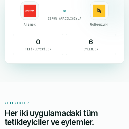
EGROW ARACILIĞIYLA
Aramex
GoBeeping
0
6
TETIKLEYICILER
EYLEMLER
YETENEKLER
Her iki uygulamadaki tüm
tetikleyiciler ve eylemler.