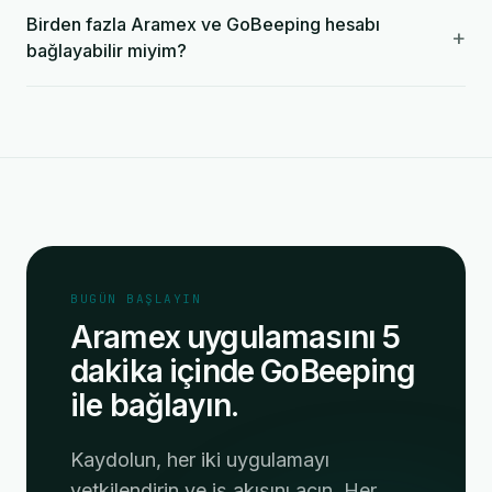
Birden fazla Aramex ve GoBeeping hesabı
+
bağlayabilir miyim?
BUGÜN BAŞLAYIN
Aramex uygulamasını 5
dakika içinde GoBeeping
ile bağlayın.
Kaydolun, her iki uygulamayı
yetkilendirin ve iş akışını açın. Her