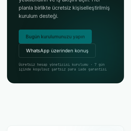
planla birlikte ücretsiz kişiselleştirilmiş
kurulum desteği.
Bugün kurulumunuzu yapın
WhatsApp üzerinden konuş
Ücretsiz hesap yöneticisi kurulumu · 7 gün
içinde koşulsuz şartsız para iade garantisi