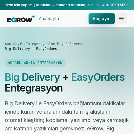
Sizin için yapılmış kurulum — standart kurulum, ekibimiz tarafından yapılır.
$149
ÜCRETSİZ
Ana Sayfa
Başlayın
Ana Sayfa
/
Entegrasyonlar
/
Big Delivery
/
Big Delivery + EasyOrders
DOĞRULANMIŞ ENTEGRASYON
Big Delivery
+
EasyOrders
Entegrasyon
Big Delivery ile EasyOrders bağlantısını dakikalar
içinde kurun ve aralarındaki tüm iş akışlarını
otomatikleştirin; kodlama, yazılımcı veya karmaşık
ara katman yazılımları gerekmez. eGrow, Big