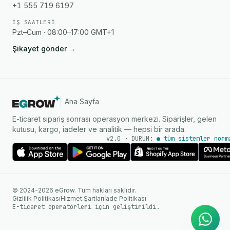
+1 555 719 6197
İŞ SAATLERI
Pzt–Cum · 08:00–17:00 GMT+1
Şikayet gönder
→
Ana Sayfa
E-ticaret sipariş sonrası operasyon merkezi. Siparişler, gelen
kutusu, kargo, iadeler ve analitik — hepsi bir arada.
v2.0 · DURUM:
● tüm sistemler norm
AI Ajanı
WhatsApp üzerinden anında
© 2024-2026 eGrow. Tüm hakları saklıdır.
yanıtlar
Gizlilik Politikası
Hizmet Şartları
İade Politikası
E-ticaret operatörleri için geliştirildi.