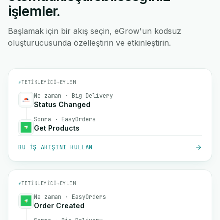
işlemler.
Başlamak için bir akış seçin, eGrow'un kodsuz
oluşturucusunda özelleştirin ve etkinleştirin.
⚡
TETIKLEYICI
→
EYLEM
Ne zaman · Big Delivery
Status Changed
Sonra · EasyOrders
Get Products
BU IŞ AKIŞINI KULLAN
⚡
TETIKLEYICI
→
EYLEM
Ne zaman · EasyOrders
Order Created