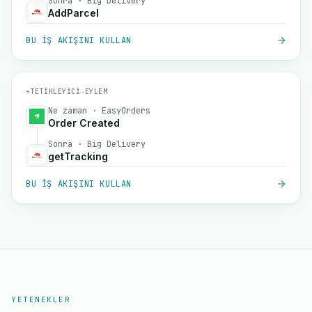
Sonra · Big Delivery
AddParcel
BU IŞ AKIŞINI KULLAN
⚡
TETIKLEYICI
→
EYLEM
Ne zaman · EasyOrders
Order Created
Sonra · Big Delivery
getTracking
BU IŞ AKIŞINI KULLAN
YETENEKLER