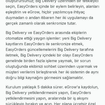
oluşturursunuz; Big Delivery üzerinden bir tetikleyici
seçin, EasyOrders içinde bir eylem belirleyin, alanları
eşleştirin ve eGrow, hiçbir yazılımcıya ihtiyaç
duymadan o andan itibaren her iki uygulamayı da
gerçek zamanlı olarak senkronize tutar.
Big Delivery ve EasyOrders arasında ekiplerin
otomatize ettiği yaygın işlemler: yeni Big Delivery
kayıtlarını EasyOrders ile senkronize etmek,
EasyOrders güncellemelerini Big Delivery tarafına
iletmek, Big Delivery içindeki bir olayı EasyOrders
genelinde birden fazla işleme yaymak, bir sorun
oluştuğunda ekibinizi sohbet üzerinden uyarmak ve
müşteri verilerini birleştirerek her iki sistemin de aynı
doğru bilgi kaynağını görmesini sağlamaktır.
Kurulum yaklaşık 5 dakika sürer. eGrow'a kaydolun,
Big Delivery yetkilendirmesini yapın, EasyOrders
yetkilendirmesini yapın, aralarında bir iş akışını
sürükleyip bırakın ve açın. Her plana ücretsiz özel