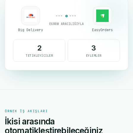
EGROW ARACILIĞIYLA
Big Delivery
EasyOrders
2
3
TETIKLEYICILER
EYLEMLER
ÖRNEK IŞ AKIŞLARI
İkisi arasında
otomatikleştirebileceğiniz