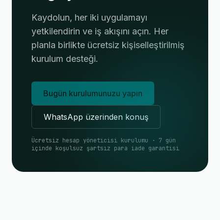
Kaydolun, her iki uygulamayı
yetkilendirin ve iş akışını açın. Her
planla birlikte ücretsiz kişiselleştirilmiş
kurulum desteği.
Bugün kurulumunuzu yapın
WhatsApp üzerinden konuş
Ücretsiz hesap yöneticisi kurulumu · 7 gün
içinde koşulsuz şartsız para iade garantisi