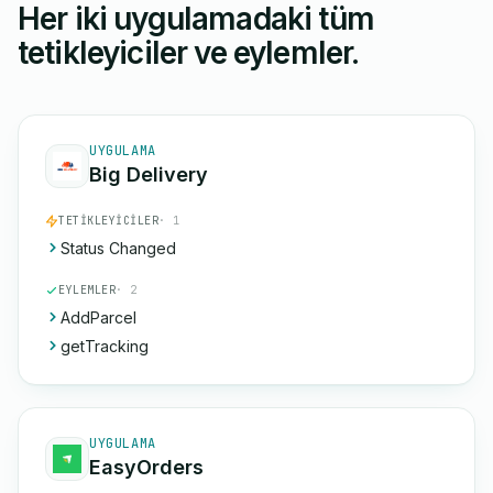
Her iki uygulamadaki tüm
tetikleyiciler ve eylemler.
UYGULAMA
Big Delivery
TETIKLEYICILER
· 1
Status Changed
EYLEMLER
· 2
AddParcel
getTracking
UYGULAMA
EasyOrders