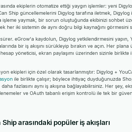
sında ekiplerin otomatize ettiği yaygın işlemler: yeni Digyl
an Ship güncellemelerini Digylog tarafına iletmek, Digylog 
la işleme yaymak, bir sorun oluştuğunda ekibinizi sohbet 
erek her iki sistemin de aynı doğru bilgi kaynağını görmesini 
 sürer. eGrow'a kaydolun, Digylog yetkilendirmesini yapın,
alarında bir iş akışını sürükleyip bırakın ve açın. Her plana
 hesap yöneticisi, ekran paylaşımı üzerinden sizinle birlikte il
yon ekipleri için özel olarak tasarlanmıştır: Digylog + Yo
rasyon
ile birlikte çalışır; böylece ihtiyaç duyduğunuzda 
ha fazlasını aynı iş akışına bağlayabilirsiniz. Her şey, eks
nemeler ve OAuth tabanlı erişim kontrolü ile tek bir güv
Ship arasındaki popüler iş akışları