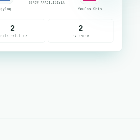
EGROW ARACILIĞIYLA
igylog
YouCan Ship
2
2
TETIKLEYICILER
EYLEMLER