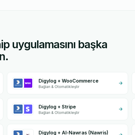
ip uygulamasını başka
n.
Digylog + WooCommerce
Bağlan & Otomatikleştir
Digylog + Stripe
Bağlan & Otomatikleştir
Digylog + Al-Nawras (Nawris)