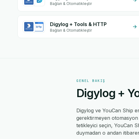
Bağlan & Otomatikleştir
Digylog + Tools & HTTP
Bağlan & Otomatikleştir
GENEL BAKIŞ
Digylog + Yo
Digylog ve YouCan Ship e
gerektirmeyen otomasyon mo
tetikleyici seçin, YouCan Sh
duymadan o andan itibaren