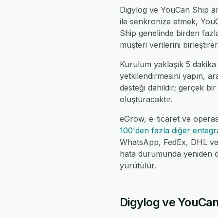
Digylog ve YouCan Ship ara
ile senkronize etmek, YouC
Ship genelinde birden faz
müşteri verilerini birleştir
Kurulum yaklaşık 5 dakika
yetkilendirmesini yapın, ar
desteği dahildir; gerçek bir
oluşturacaktır.
eGrow, e-ticaret ve operas
100'den fazla diğer enteg
WhatsApp, FedEx, DHL ve da
hata durumunda yeniden de
yürütülür.
Digylog ve YouCan 