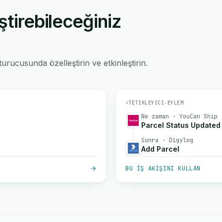
ştirebileceğiniz
rucusunda özelleştirin ve etkinleştirin.
⚡
TETIKLEYICI
→
EYLEM
Ne zaman · YouCan Ship
Parcel Status Updated
Sonra · Digylog
Add Parcel
BU IŞ AKIŞINI KULLAN