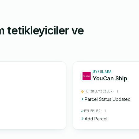
 tetikleyiciler ve
UYGULAMA
YouCan Ship
TETIKLEYICILER
· 1
Parcel Status Updated
EYLEMLER
· 1
Add Parcel