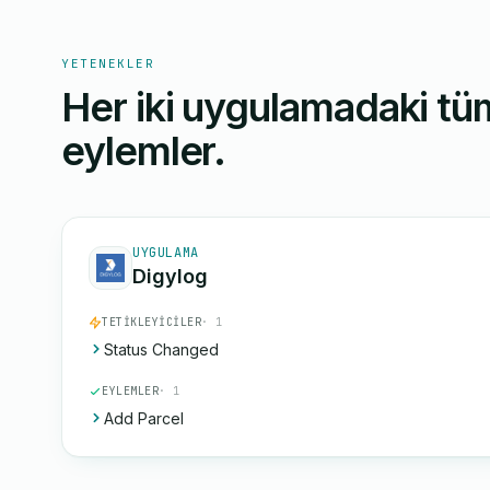
YETENEKLER
Her iki uygulamadaki tüm
eylemler.
UYGULAMA
Digylog
TETIKLEYICILER
· 1
Status Changed
EYLEMLER
· 1
Add Parcel