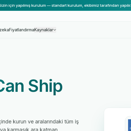
Sizin için yapılmış kurulum — standart kurulum, ekibimiz tarafından yapılır
zeka
Fiyatlandırma
Kaynaklar
an Ship
çinde kurun ve aralarındaki tüm iş
 veya karmaşık ara katman