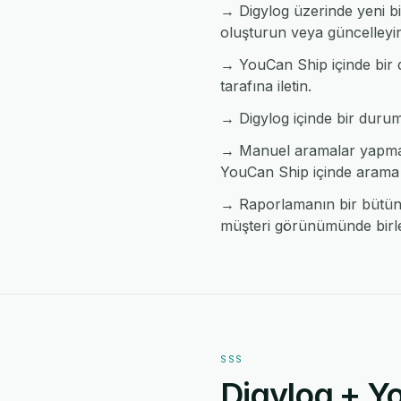
→ Digylog üzerinde yeni b
oluşturun veya güncelleyi
→ YouCan Ship içinde bir d
tarafına iletin.
→ Digylog içinde bir durum d
→ Manuel aramalar yapmada
YouCan Ship içinde arama
→ Raporlamanın bir bütün h
müşteri görünümünde birleş
SSS
Digylog + Y