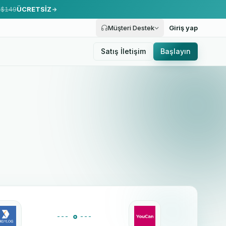
.
$149
ÜCRETSİZ
Müşteri Destek
Giriş yap
Satış İletişim
Başlayın