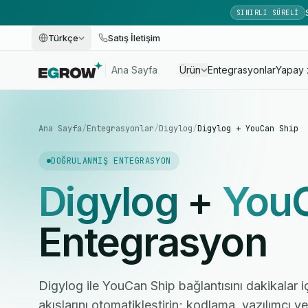
SINIRLI SÜRELI
Türkçe
Satış İletişim
Ana Sayfa
Ürün
Entegrasyonlar
Yapay 
Ana Sayfa
/
Entegrasyonlar
/
Digylog
/
Digylog + YouCan Ship
DOĞRULANMIŞ ENTEGRASYON
Digylog
+
YouC
Entegrasyon
Digylog ile YouCan Ship bağlantısını dakikalar i
akışlarını otomatikleştirin; kodlama, yazılımcı