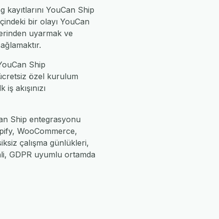
og kayıtlarını YouCan Ship
içindeki bir olayı YouCan
üzerinden uyarmak ve
sağlamaktır.
 YouCan Ship
 ücretsiz özel kurulum
k iş akışınızı
uCan Ship entegrasyonu
Shopify, WooCommerce,
iksiz çalışma günlükleri,
enli, GDPR uyumlu ortamda