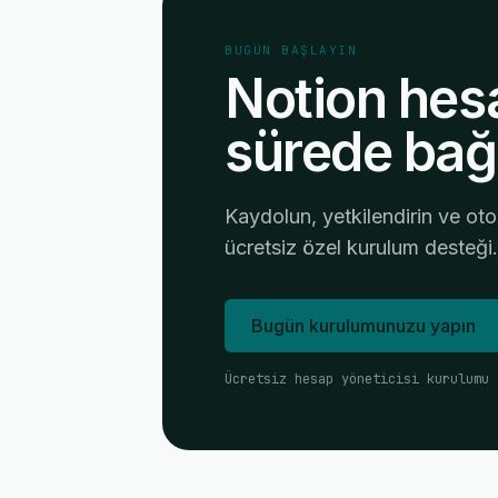
BUGÜN BAŞLAYIN
Notion hesa
sürede bağ
Kaydolun, yetkilendirin ve ot
ücretsiz özel kurulum desteği.
Bugün kurulumunuzu yapın
Ücretsiz hesap yöneticisi kurulumu 