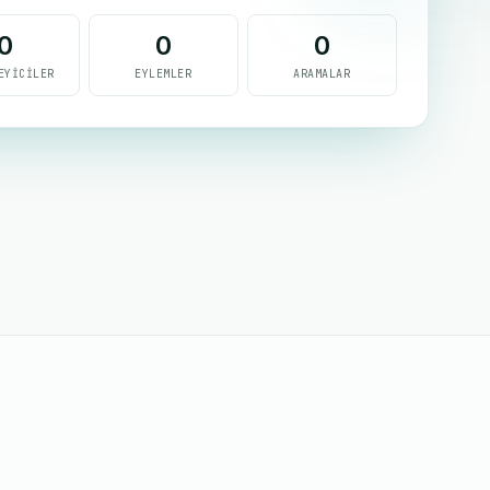
0
0
0
EYICILER
EYLEMLER
ARAMALAR