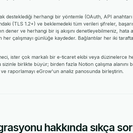
rak desteklediği herhangi bir yöntemle (OAuth, API anahtar
ındaki (TLS 1.2+) ve beklemedeki tüm verileri şifreler, başarı
den dener ve herhangi bir iş akışını denetleyebilmeniz, hata
 her çalışmayı günlüğe kaydeder. Bağlantılar her iki taraftan
tmeci, ister çok markalı bir e-ticaret ekibi veya düzinelerce 
sizinle birlikte büyür; birden fazla Notion çalışma alanını 
 ve raporlamayı eGrow'un analiz panosunda birleştirin.
rasyonu hakkında sıkça soru