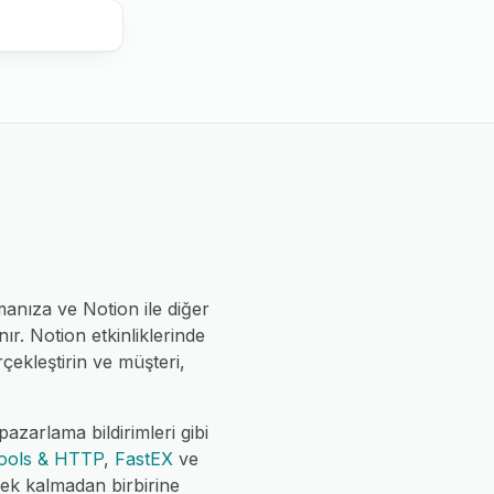
nıza ve Notion ile diğer
r. Notion etkinliklerinde
çekleştirin ve müşteri,
azarlama bildirimleri gibi
ools & HTTP
,
FastEX
ve
rek kalmadan birbirine