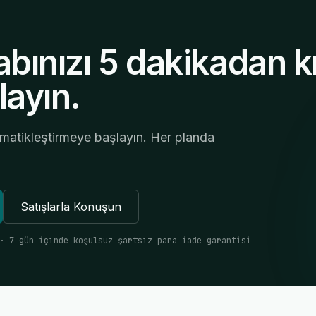
bınızı 5 dakikadan k
layın.
omatikleştirmeye başlayın. Her planda
Satışlarla Konuşun
· 7 gün içinde koşulsuz şartsız para iade garantisi