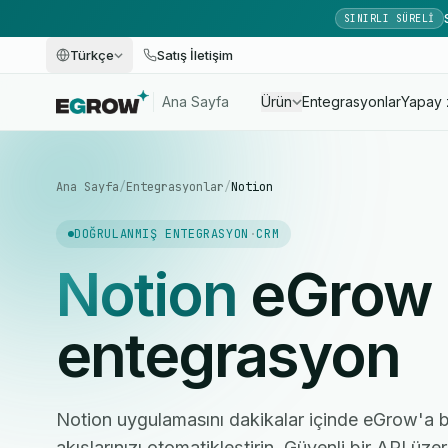
SINIRLI SÜRELI
Türkçe
Satış İletişim
Ana Sayfa
Ürün
Entegrasyonlar
Yapay 
Ana Sayfa
/
Entegrasyonlar
/
Notion
DOĞRULANMIŞ ENTEGRASYON
·
CRM
Notion
eGrow i
entegrasyon
Notion uygulamasını dakikalar içinde eGrow'a 
akışlarınızı otomatikleştirin. Güvenli bir API üze