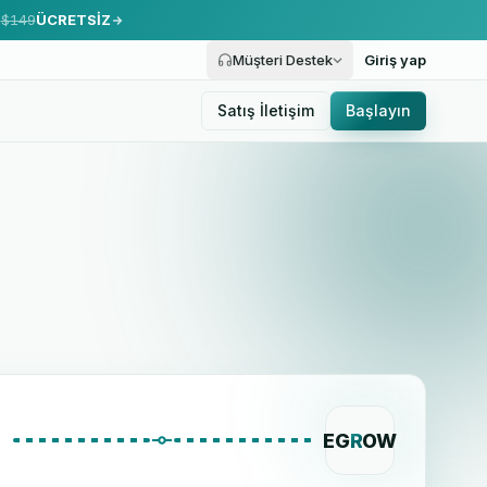
.
$149
ÜCRETSİZ
Müşteri Destek
Giriş yap
Satış İletişim
Başlayın
EG
R
OW