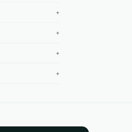
+
+
+
+