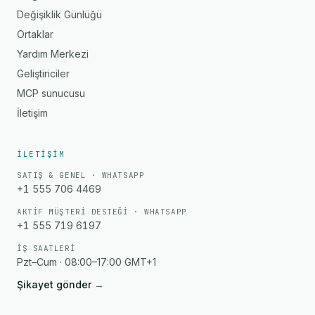
Değişiklik Günlüğü
Ortaklar
Yardım Merkezi
Geliştiriciler
MCP sunucusu
İletişim
İLETIŞIM
SATIŞ & GENEL · WHATSAPP
+1 555 706 4469
AKTIF MÜŞTERI DESTEĞI · WHATSAPP
+1 555 719 6197
İŞ SAATLERI
Pzt–Cum · 08:00–17:00 GMT+1
Şikayet gönder
→