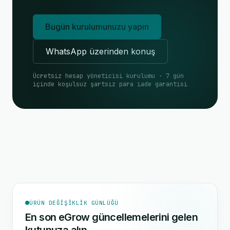
Bugün kurulumunuzu yapın
WhatsApp üzerinden konuş
Ücretsiz hesap yöneticisi kurulumu · 7 gün
içinde koşulsuz şartsız para iade garantisi
ÜRÜN DEĞIŞIKLIK GÜNLÜĞÜ
En son eGrow güncellemelerini gelen