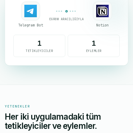
EGROW ARACILIĞIYLA
Telegram Bot
Notion
1
1
TETIKLEYICILER
EYLEMLER
YETENEKLER
Her iki uygulamadaki tüm
tetikleyiciler ve eylemler.