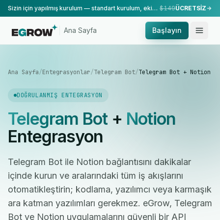
Sizin için yapılmış kurulum — standart kurulum, ekibimiz tarafından yapılır.
$149
ÜCRETSİZ
Ana Sayfa
Başlayın
Ana Sayfa
/
Entegrasyonlar
/
Telegram Bot
/
Telegram Bot + Notion
DOĞRULANMIŞ ENTEGRASYON
Telegram Bot
+
Notion
Entegrasyon
Telegram Bot ile Notion bağlantısını dakikalar
içinde kurun ve aralarındaki tüm iş akışlarını
otomatikleştirin; kodlama, yazılımcı veya karmaşık
ara katman yazılımları gerekmez. eGrow, Telegram
Bot ve Notion uygulamalarını güvenli bir API