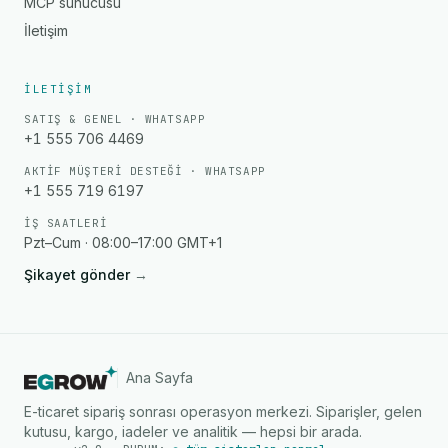
MCP sunucusu
İletişim
İLETIŞIM
SATIŞ & GENEL · WHATSAPP
+1 555 706 4469
AKTIF MÜŞTERI DESTEĞI · WHATSAPP
+1 555 719 6197
İŞ SAATLERI
Pzt–Cum · 08:00–17:00 GMT+1
Şikayet gönder
→
Ana Sayfa
E-ticaret sipariş sonrası operasyon merkezi. Siparişler, gelen
kutusu, kargo, iadeler ve analitik — hepsi bir arada.