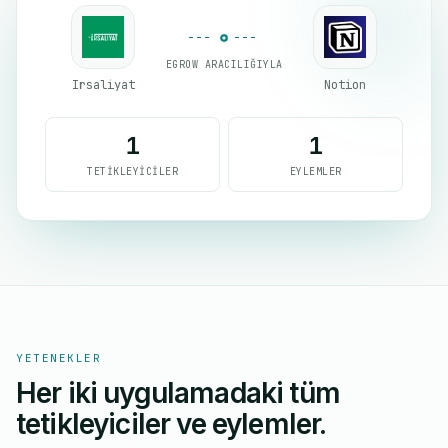
EGROW ARACILIĞIYLA
Irsaliyat
Notion
1
1
TETIKLEYICILER
EYLEMLER
YETENEKLER
Her iki uygulamadaki tüm
tetikleyiciler ve eylemler.