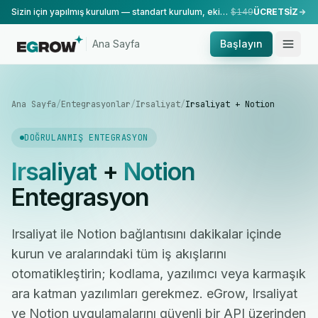
Sizin için yapılmış kurulum — standart kurulum, ekibimiz tarafından yapılır.
$149
ÜCRETSİZ
Ana Sayfa
Başlayın
Ana Sayfa
/
Entegrasyonlar
/
Irsaliyat
/
Irsaliyat + Notion
DOĞRULANMIŞ ENTEGRASYON
Irsaliyat
+
Notion
Entegrasyon
Irsaliyat ile Notion bağlantısını dakikalar içinde
kurun ve aralarındaki tüm iş akışlarını
otomatikleştirin; kodlama, yazılımcı veya karmaşık
ara katman yazılımları gerekmez. eGrow, Irsaliyat
ve Notion uygulamalarını güvenli bir API üzerinden