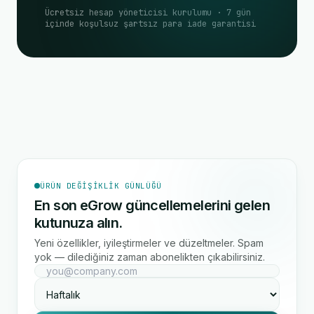
Ücretsiz hesap yöneticisi kurulumu · 7 gün
içinde koşulsuz şartsız para iade garantisi
ÜRÜN DEĞIŞIKLIK GÜNLÜĞÜ
En son eGrow güncellemelerini gelen
kutunuza alın.
Yeni özellikler, iyileştirmeler ve düzeltmeler. Spam
yok — dilediğiniz zaman abonelikten çıkabilirsiniz.