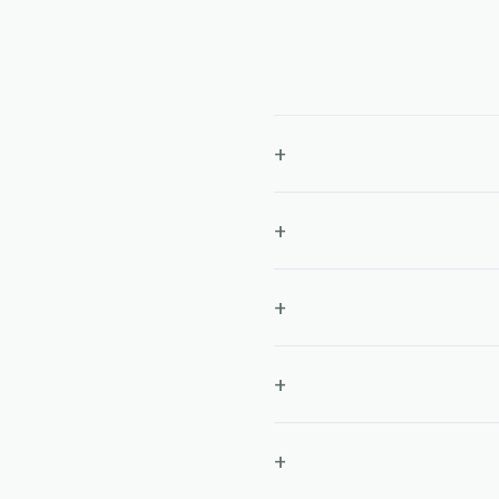
+
+
+
+
+