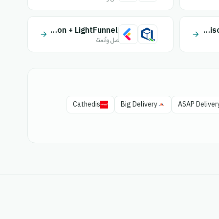
Quick Livraison + LightFunnels
Quick Livraison + EasyOrder
اتصل وأتمتة
Cathedis
Big Delivery
ASAP Deliver