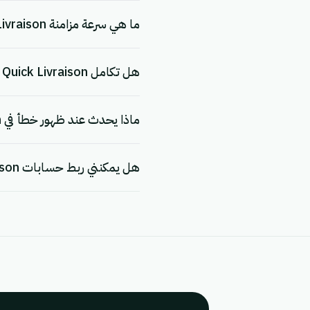
ما هي سرعة مزامنة Quick Livraison؟
هل تكامل Quick Livraison آمن ومتوافق مع اللائحة العامة لحماية البيانات (GDPR)؟
ماذا يحدث عند ظهور خطأ في Quick Livraison؟
هل يمكنني ربط حسابات Quick Livraison متعددة بـ eGrow؟