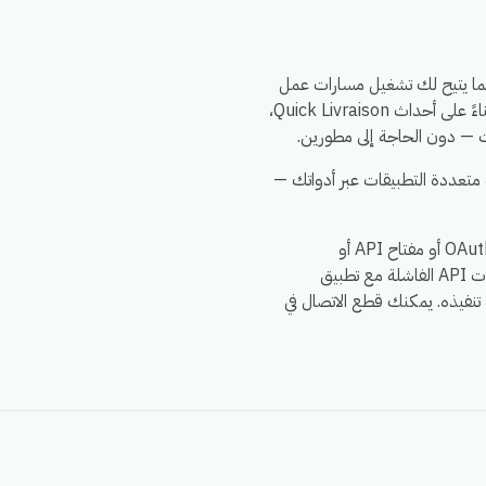
 على ربط Quick Livraison بـ eGrow عبر واجهة برمجة تطبيقات (API) آمنة، مما يتيح لك تشغيل مسارات عمل
فورية وبدون برمجة بين Quick Livraison وبقية أدوات التجارة الإلكترونية الخاصة بك. قم بتشغيل الإجراءات بناءً على أحداث Quick Livraison،
 متعددة التطبيقات عبر أدواتك —
تقوم eGrow بتفويض Quick Livraison باستخدام أي طريقة تدعمها Quick Livraison رسميًا — سواء كانت OAuth أو مفتاح API أو
webhook موقع — كما تقوم بتشفير البيانات أثناء النقل (TLS 1.2+) وعند التخزين، وتعيد محاولة إجراء مكالمات API الفاشلة مع تطبيق
تنفيذه. يمكنك قطع الاتصال في