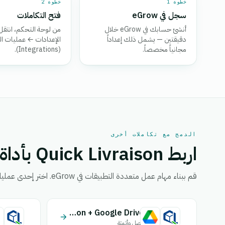
خطوة 1
خطوة 2
سجل في eGrow
فتح التكاملات
أنشئ حسابك في eGrow خلال
من لوحة التحكم، انتقل 
دقيقتين — يشمل ذلك إعداداً
الإعدادات ← عمليات ال
مجانياً مخصصاً.
(Integrations).
الدمج مع تكاملات أخرى
اربط Quick Livraison بأداة أخرى.
قم ببناء مهام عمل متعددة التطبيقات في eGrow. اختر إحدى عمليات التكامل أدناه لدمجها مع Quick Livraison.
Quick Livraison + Google Drive
اتصل وأتمتة