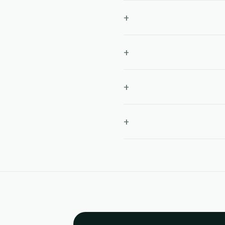
+
+
+
+