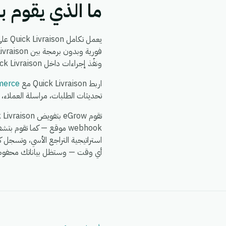
ما الذي يقوم به تكامل on
ونفّذ إجراءات داخل Quick Livraison من أي أداة أخرى، وحافظ على مزامنة بيانات العملاء والطلبات والمنتجات — دون الحاجة إلى مطورين.
اربط Quick Livraison مع
erce
تحديثات الطلبات، مراسلة العملاء،
استراتيجية التراجع الأسي، وتسجل
أي وقت — وستظل بياناتك محفوظة ف