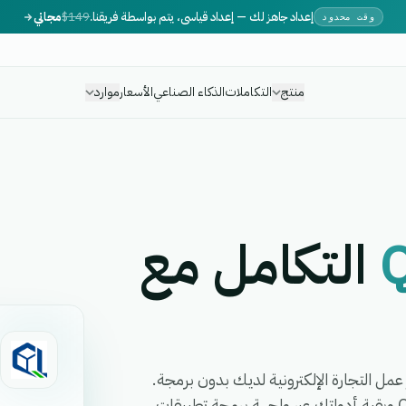
إعداد جاهز لك — إعداد قياسي، يتم بواسطة فريقنا.
$149
مجاني
وقت محدود
منتج
التكاملات
الذكاء الصناعي
الأسعار
موارد
Q
التكامل مع
ائق وقم بأتمتة سير عمل التجارة الإلكترونية لديك بدون برمجة.
قم بمزامنة العملاء والطلبات والحالات بين Quick Livraison وبقية أدواتك عبر واجهة برمجة تطبيقات