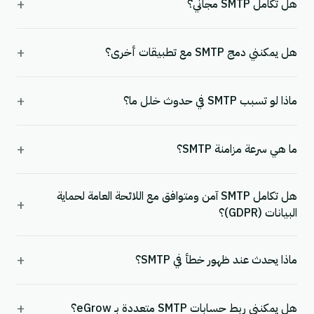
+
هل تكامل SMTP مجاني؟
+
هل يمكنني دمج SMTP مع تطبيقات أخرى؟
+
ماذا لو تسبب SMTP في حدوث خلل ما؟
+
ما هي سرعة مزامنة SMTP؟
هل تكامل SMTP آمن ومتوافق مع اللائحة العامة لحماية
+
البيانات (GDPR)؟
+
ماذا يحدث عند ظهور خطأ في SMTP؟
+
هل يمكنني ربط حسابات SMTP متعددة بـ eGrow؟