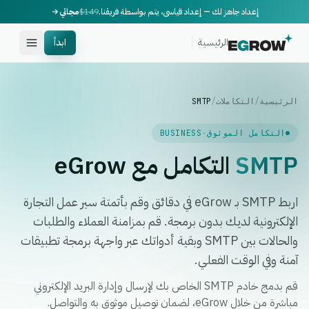
إعداد جاهز لك — إعداد قياسي، يتم بواسطة فريقنا.
$149
مجاني
الرئيسية
ابدأ
الرئيسية
/
التكاملات
/
SMTP
التكامل الموثوق
·
BUSINESS
SMTP
التكامل مع eGrow
اربط SMTP بـ eGrow في دقائق وقم بأتمتة سير عمل التجارة
الإلكترونية لديك بدون برمجة. قم بمزامنة العملاء والطلبات
والحالات بين SMTP وبقية أدواتك عبر واجهة برمجة تطبيقات
آمنة وفي الوقت الفعلي.
قم بدمج خادم SMTP الخاص بك لإرسال وإدارة البريد الإلكتروني
مباشرة من خلال eGrow، لضمان توصيل موثوق به والتواصل.