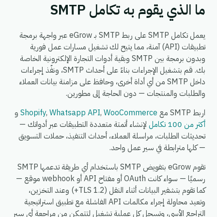
ما الذي يقوم به تكامل SMTP
يعمل تكامل SMTP على ربط SMTP بـ eGrow عبر واجهة برمجة
تطبيقات (API) آمنة، مما يتيح لك تشغيل مسارات عمل فورية
وبدون برمجة بين SMTP وبقية أدوات التجارة الإلكترونية الخاصة
بك. قم بتشغيل الإجراءات بناءً على أحداث SMTP، ونفّذ إجراءات
داخل SMTP من أي أداة أخرى، وحافظ على مزامنة بيانات العملاء
والطلبات والمنتجات — دون الحاجة إلى مطورين.
اربط SMTP مع
WooCommerce
,
Whatsapp API
,
Shopify
و
أكثر من 100 تكامل
لإنشاء أتمتة متعددة التطبيقات عبر أدواتك —
تحديثات الطلبات، مراسلة العملاء، أحداث التنفيذ، حملات التسويق
— كلها مترابطة في سير عمل واحد.
تقوم eGrow بتفويض SMTP باستخدام أي طريقة تدعمها SMTP
رسميًا — سواء كانت OAuth أو مفتاح API أو webhook موقع —
كما تقوم بتشفير البيانات أثناء النقل (TLS 1.2+) وعند التخزين،
وتعيد محاولة إجراء مكالمات API الفاشلة مع تطبيق استراتيجية
التراجع الأسي، وتسجل كل عملية تشغيل لتتمكن من مراجعة أي سير