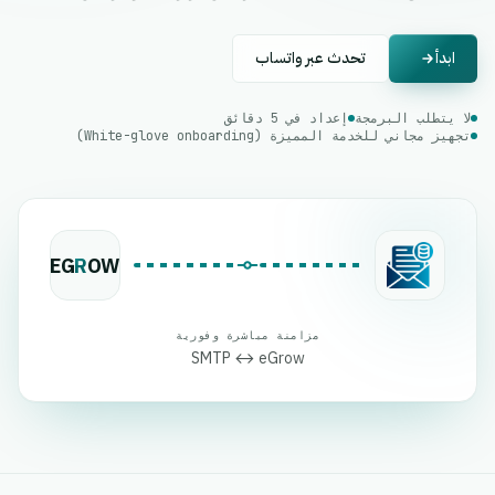
ابدأ
تحدث عبر واتساب
لا يتطلب البرمجة
إعداد في 5 دقائق
تجهيز مجاني للخدمة المميزة (White-glove onboarding)
EG
R
OW
مزامنة مباشرة وفورية
SMTP ↔ eGrow