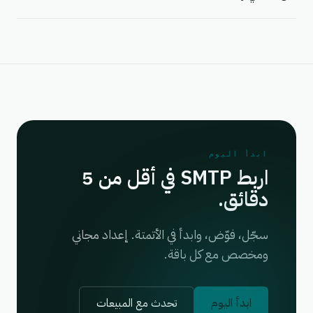
ابدأ اليوم
اربط SMTP في أقل من 5
دقائق.
سجّل، فوّض، وابدأ في الأتمتة. إعداد مجاني
ومخصص مع كل باقة.
ابدأ اليوم
تحدث مع المبيعات