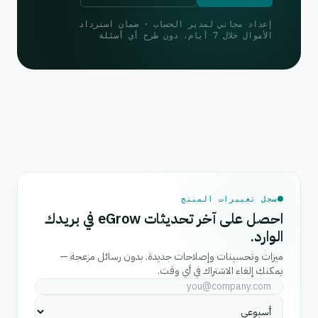
إعداد مجاني لمدير الحساب · ضمان استرداد
الأموال خلال 7 أيام، دون طرح أي أسئلة
سجل تغييرات المنتج
احصل على آخر تحديثات eGrow في بريدك
الوارد.
ميزات وتحسينات وإصلاحات جديدة. بدون رسائل مزعجة —
يمكنك إلغاء الاشتراك في أي وقت.