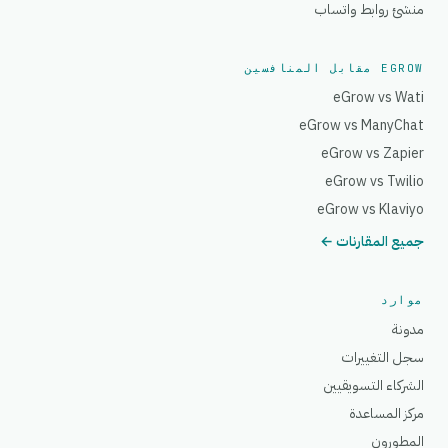
منشئ روابط واتساب
EGROW مقابل المنافسين
eGrow vs Wati
eGrow vs ManyChat
eGrow vs Zapier
eGrow vs Twilio
eGrow vs Klaviyo
جميع المقارنات ←
موارد
مدونة
سجل التغييرات
الشركاء التسويقيين
مركز المساعدة
المطورون