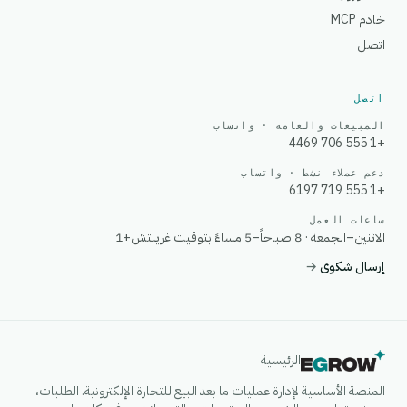
خادم MCP
اتصل
اتصل
المبيعات والعامة · واتساب
+1 555 706 4469
دعم عملاء نشط · واتساب
+1 555 719 6197
ساعات العمل
الاثنين–الجمعة · 8 صباحاً–5 مساءً بتوقيت غرينتش+1
إرسال شكوى
→
الرئيسية
المنصة الأساسية لإدارة عمليات ما بعد البيع للتجارة الإلكترونية. الطلبات،