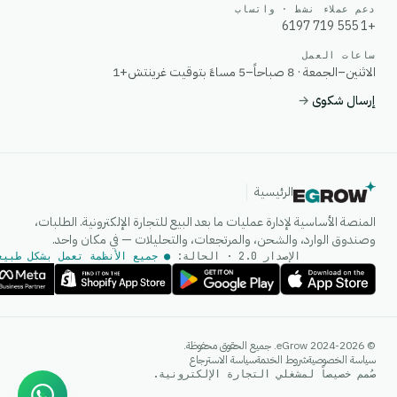
دعم عملاء نشط · واتساب
+1 555 719 6197
ساعات العمل
الاثنين–الجمعة · 8 صباحاً–5 مساءً بتوقيت غرينتش+1
إرسال شكوى
→
الرئيسية
المنصة الأساسية لإدارة عمليات ما بعد البيع للتجارة الإلكترونية. الطلبات،
وصندوق الوارد، والشحن، والمرتجعات، والتحليلات — في مكان واحد.
الإصدار 2.0 · الحالة:
● جميع الأنظمة تعمل بشكل طبيع
وكيل الذكاء الاصطناعي
© 2024-2026 eGrow. جميع الحقوق محفوظة.
إجابات فورية على واتساب
سياسة الخصوصية
شروط الخدمة
سياسة الاسترجاع
صُمم خصيصاً لمشغلي التجارة الإلكترونية.