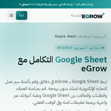
إعداد جاهز لك — إعداد قياسي، يتم بواسطة فريقنا.
$149
مجاني
الرئيسية
ابدأ
الرئيسية
/
التكاملات
/
Google Sheet
التكامل الموثوق
·
BUSINESS
Google Sheet
التكامل مع
eGrow
اربط Google Sheet بـ eGrow في دقائق وقم بأتمتة سير عمل
التجارة الإلكترونية لديك بدون برمجة. قم بمزامنة العملاء
والطلبات والحالات بين Google Sheet وبقية أدواتك عبر
واجهة برمجة تطبيقات آمنة وفي الوقت الفعلي.