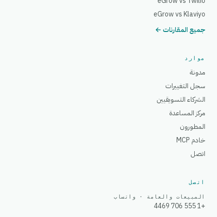
eGrow vs Twilio
eGrow vs Klaviyo
جميع المقارنات ←
موارد
مدونة
سجل التغييرات
الشركاء التسويقيين
مركز المساعدة
المطورون
خادم MCP
اتصل
اتصل
المبيعات والعامة · واتساب
+1 555 706 4469