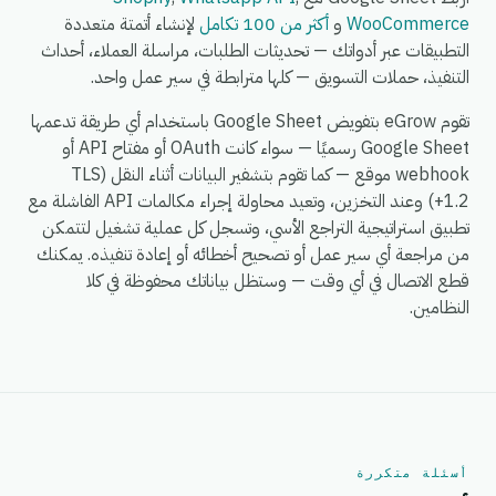
WooCommerce
و
أكثر من 100 تكامل
لإنشاء أتمتة متعددة
التطبيقات عبر أدواتك — تحديثات الطلبات، مراسلة العملاء، أحداث
التنفيذ، حملات التسويق — كلها مترابطة في سير عمل واحد.
تقوم eGrow بتفويض Google Sheet باستخدام أي طريقة تدعمها
Google Sheet رسميًا — سواء كانت OAuth أو مفتاح API أو
webhook موقع — كما تقوم بتشفير البيانات أثناء النقل (TLS
1.2+) وعند التخزين، وتعيد محاولة إجراء مكالمات API الفاشلة مع
تطبيق استراتيجية التراجع الأسي، وتسجل كل عملية تشغيل لتتمكن
من مراجعة أي سير عمل أو تصحيح أخطائه أو إعادة تنفيذه. يمكنك
قطع الاتصال في أي وقت — وستظل بياناتك محفوظة في كلا
النظامين.
أسئلة متكررة