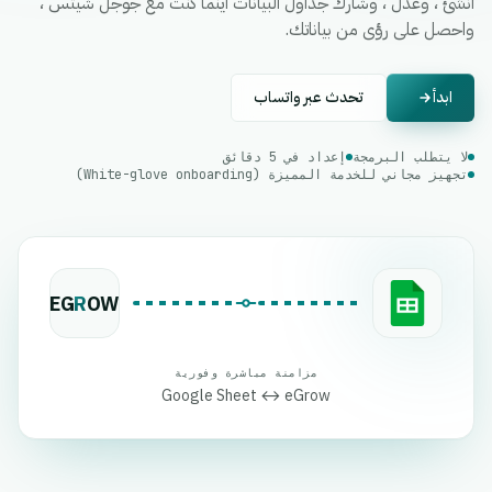
أنشئ ، وعدل ، وشارك جداول البيانات أينما كنت مع جوجل شيتس ،
واحصل على رؤى من بياناتك.
ابدأ
تحدث عبر واتساب
لا يتطلب البرمجة
إعداد في 5 دقائق
تجهيز مجاني للخدمة المميزة (White-glove onboarding)
EG
R
OW
مزامنة مباشرة وفورية
Google Sheet ↔ eGrow