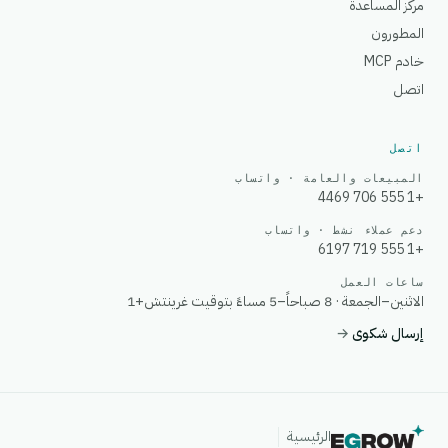
مركز المساعدة
المطورون
خادم MCP
اتصل
اتصل
المبيعات والعامة · واتساب
+1 555 706 4469
دعم عملاء نشط · واتساب
+1 555 719 6197
ساعات العمل
الاثنين–الجمعة · 8 صباحاً–5 مساءً بتوقيت غرينتش+1
إرسال شكوى
→
الرئيسية