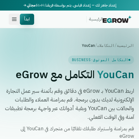
إعداد جاهز لك — إعداد قياسي، يتم بواسطة فريقنا.
$149
مجاني
الرئيسية
ابدأ
الرئيسية
/
التكاملات
/
YouCan
التكامل الموثوق
·
BUSINESS
YouCan
التكامل مع eGrow
اربط YouCan بـ eGrow في دقائق وقم بأتمتة سير عمل التجارة
الإلكترونية لديك بدون برمجة. قم بمزامنة العملاء والطلبات
والحالات بين YouCan وبقية أدواتك عبر واجهة برمجة تطبيقات
آمنة وفي الوقت الفعلي.
قم بمزامنة واستيراد طلباتك تلقائيًا من متجرك في YouCan إلى
eGrow