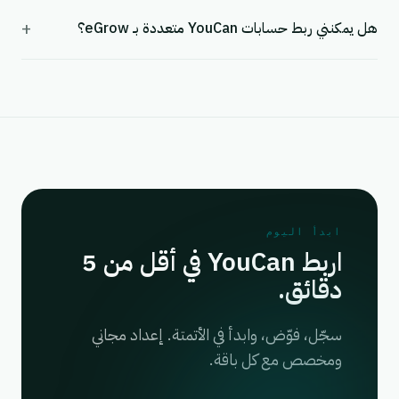
+
هل يمكنني ربط حسابات YouCan متعددة بـ eGrow؟
ابدأ اليوم
اربط YouCan في أقل من 5
دقائق.
سجّل، فوّض، وابدأ في الأتمتة. إعداد مجاني
ومخصص مع كل باقة.