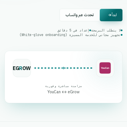
ابدأ
تحدث عبر واتساب
لا يتطلب البرمجة
إعداد في 5 دقائق
تجهيز مجاني للخدمة المميزة (White-glove onboarding)
EG
R
OW
مزامنة مباشرة وفورية
YouCan ↔ eGrow