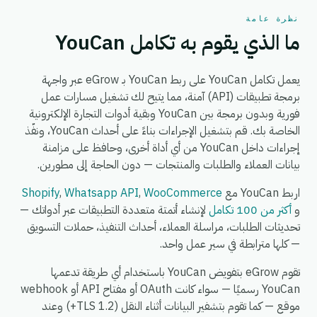
نظرة عامة
ما الذي يقوم به تكامل YouCan
يعمل تكامل YouCan على ربط YouCan بـ eGrow عبر واجهة
برمجة تطبيقات (API) آمنة، مما يتيح لك تشغيل مسارات عمل
فورية وبدون برمجة بين YouCan وبقية أدوات التجارة الإلكترونية
الخاصة بك. قم بتشغيل الإجراءات بناءً على أحداث YouCan، ونفّذ
إجراءات داخل YouCan من أي أداة أخرى، وحافظ على مزامنة
بيانات العملاء والطلبات والمنتجات — دون الحاجة إلى مطورين.
اربط YouCan مع
WooCommerce
,
Whatsapp API
,
Shopify
و
أكثر من 100 تكامل
لإنشاء أتمتة متعددة التطبيقات عبر أدواتك —
تحديثات الطلبات، مراسلة العملاء، أحداث التنفيذ، حملات التسويق
— كلها مترابطة في سير عمل واحد.
تقوم eGrow بتفويض YouCan باستخدام أي طريقة تدعمها
YouCan رسميًا — سواء كانت OAuth أو مفتاح API أو webhook
موقع — كما تقوم بتشفير البيانات أثناء النقل (TLS 1.2+) وعند