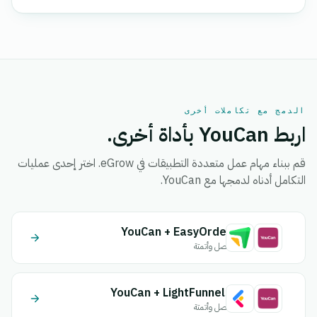
الدمج مع تكاملات أخرى
اربط YouCan بأداة أخرى.
قم ببناء مهام عمل متعددة التطبيقات في eGrow. اختر إحدى عمليات
التكامل أدناه لدمجها مع YouCan.
YouCan + EasyOrder
اتصل وأتمتة
YouCan + LightFunnels
اتصل وأتمتة