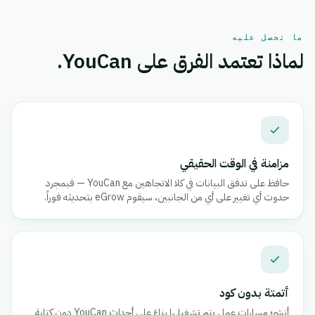
ما تحصل عليه
لماذا تعتمد الفرق على YouCan.
مزامنة في الوقت الحقيقي
حافظ على تدفق البيانات في كلا الاتجاهين مع YouCan — فبمجرد
حدوث أي تغيير على أي من الجانبين، سيقوم eGrow بتحديثه فوراً.
أتمتة بدون كود
أنشئ مسارات عمل يتم تشغيلها بناءً على أحداث YouCan دون كتابة