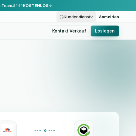
m Team.
$149
KOSTENLOS
Kundendienst
Anmelden
Kontakt Verkauf
Loslegen