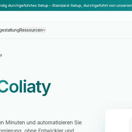
ändig durchgeführtes Setup – Standard-Setup, durchgeführt von unsere
gestaltung
Ressourcen
y
Coliaty
gen Minuten und automatisieren Sie
mmierung, ohne Entwickler und