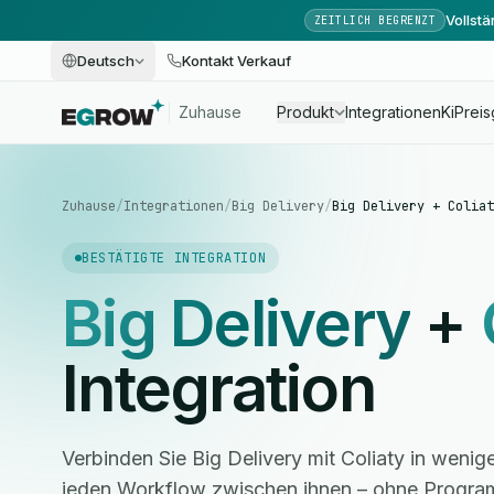
Vollst
ZEITLICH BEGRENZT
Deutsch
Kontakt Verkauf
Zuhause
Produkt
Integrationen
Ki
Preis
Zuhause
/
Integrationen
/
Big Delivery
/
Big Delivery + Coliat
BESTÄTIGTE INTEGRATION
Big Delivery
+
Integration
Verbinden Sie Big Delivery mit Coliaty in weni
jeden Workflow zwischen ihnen – ohne Progra