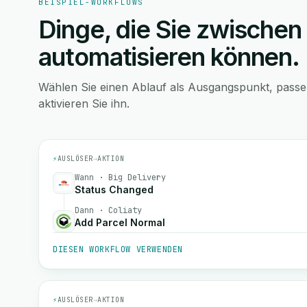
BEISPIEL-WORKFLOWS
Dinge, die Sie zwischen
automatisieren können.
Wählen Sie einen Ablauf als Ausgangspunkt, pass
aktivieren Sie ihn.
⚡
AUSLÖSER
→
AKTION
Wann · Big Delivery
Status Changed
Dann · Coliaty
Add Parcel Normal
DIESEN WORKFLOW VERWENDEN
⚡
AUSLÖSER
→
AKTION