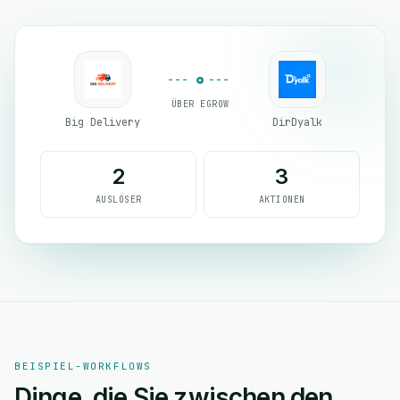
ÜBER EGROW
Big Delivery
DirDyalk
2
3
AUSLÖSER
AKTIONEN
BEISPIEL-WORKFLOWS
Dinge, die Sie zwischen den