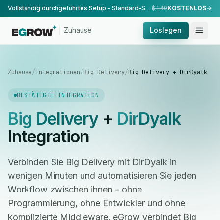
Vollständig durchgeführtes Setup – Standard-Setup, durchgeführt von unserem Team.
$149
KOSTENLOS
Zuhause
Loslegen
Zuhause
/
Integrationen
/
Big Delivery
/
Big Delivery + DirDyalk
BESTÄTIGTE INTEGRATION
Big Delivery
+
DirDyalk
Integration
Verbinden Sie Big Delivery mit DirDyalk in
wenigen Minuten und automatisieren Sie jeden
Workflow zwischen ihnen – ohne
Programmierung, ohne Entwickler und ohne
komplizierte Middleware. eGrow verbindet Big