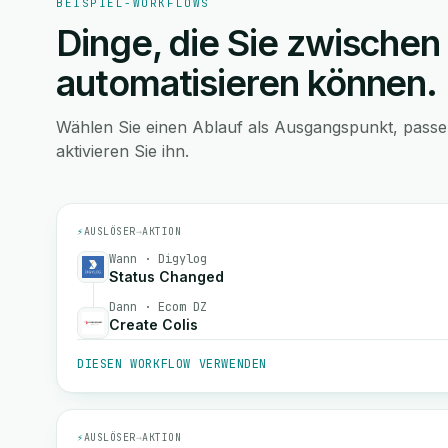
BEISPIEL-WORKFLOWS
Dinge, die Sie zwischen
automatisieren können.
Wählen Sie einen Ablauf als Ausgangspunkt, pass
aktivieren Sie ihn.
⚡
AUSLÖSER
→
AKTION
Wann · Digylog
Status Changed
Dann · Ecom DZ
Create Colis
DIESEN WORKFLOW VERWENDEN
⚡
AUSLÖSER
→
AKTION