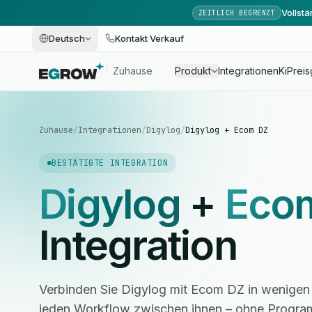
Vollst
ZEITLICH BEGRENZT
Deutsch
Kontakt Verkauf
Zuhause
Produkt
Integrationen
Ki
Preis
Zuhause
/
Integrationen
/
Digylog
/
Digylog + Ecom DZ
BESTÄTIGTE INTEGRATION
Digylog
+
Eco
Integration
Verbinden Sie Digylog mit Ecom DZ in wenigen 
jeden Workflow zwischen ihnen – ohne Progra