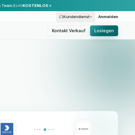
m Team.
$149
KOSTENLOS
Kundendienst
Anmelden
Kontakt Verkauf
Loslegen