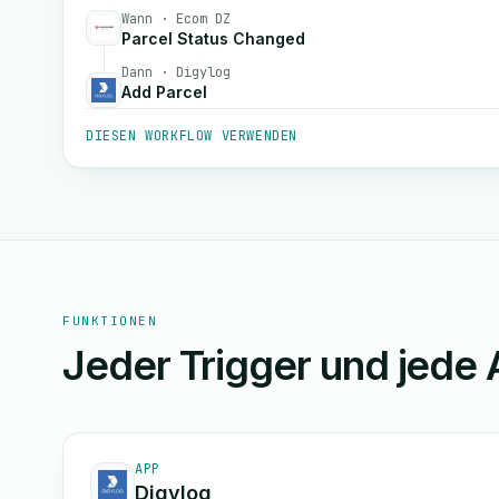
Wann · Ecom DZ
Parcel Status Changed
Dann · Digylog
Add Parcel
DIESEN WORKFLOW VERWENDEN
FUNKTIONEN
Jeder Trigger und jede 
APP
Digylog