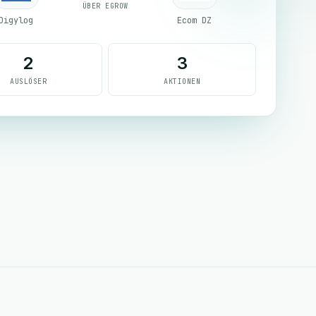
ÜBER EGROW
Digylog
Ecom DZ
2
3
AUSLÖSER
AKTIONEN