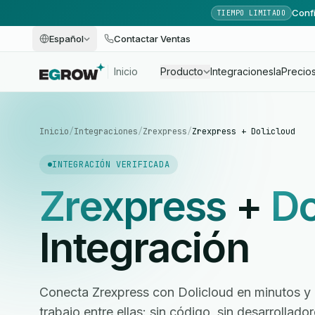
Confi
TIEMPO LIMITADO
Español
Contactar Ventas
Inicio
Producto
Integraciones
Ia
Precio
Inicio
/
Integraciones
/
Zrexpress
/
Zrexpress + Dolicloud
INTEGRACIÓN VERIFICADA
Zrexpress
+
Do
Integración
Conecta Zrexpress con Dolicloud en minutos y a
trabajo entre ellas: sin código, sin desarrollad