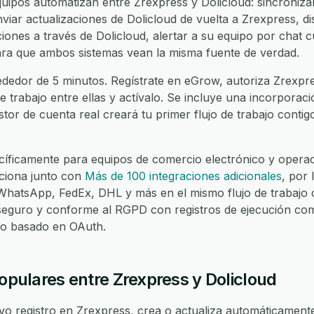
ipos automatizan entre Zrexpress y Dolicloud: sincroniza
viar actualizaciones de Dolicloud de vuelta a Zrexpress, di
iones a través de Dolicloud, alertar a su equipo por chat cu
para que ambos sistemas vean la misma fuente de verdad.
dedor de 5 minutos. Regístrate en eGrow, autoriza Zrexpre
de trabajo entre ellas y actívalo. Se incluye una incorporac
stor de cuenta real creará tu primer flujo de trabajo contig
íficamente para equipos de comercio electrónico y operaci
ciona junto con
Más de 100 integraciones adicionales
, por
atsApp, FedEx, DHL y más en el mismo flujo de trabajo c
seguro y conforme al RGPD con registros de ejecución com
eso basado en OAuth.
populares entre Zrexpress y Dolicloud
 registro en Zrexpress, crea o actualiza automáticamente 