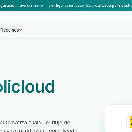
guración llave en mano — configuración estándar, realizada por nuestr
s
Recursos
licloud
utomatiza cualquier flujo de
ores y sin middleware complicado.