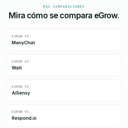
MÁS COMPARACIONES
Mira cómo se compara eGrow.
EGROW VS
ManyChat
EGROW VS
Wati
EGROW VS
AiSensy
EGROW VS
Respond.io