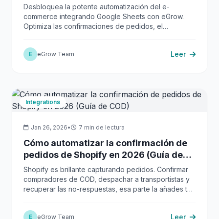
del E-commerce
Desbloquea la potente automatización del e-
commerce integrando Google Sheets con eGrow.
Optimiza las confirmaciones de pedidos, el
despacho y los análisis para tiendas D2C/COD.
Leer
E
eGrow Team
Integrations
Jan 26, 2026
•
7 min de lectura
Cómo automatizar la confirmación de
pedidos de Shopify en 2026 (Guía de
COD)
Shopify es brillante capturando pedidos. Confirmar
compradores de COD, despachar a transportistas y
recuperar las no-respuestas, esa parte la añades tú.
La arquitectura de 2026, paso a paso.
Leer
E
eGrow Team