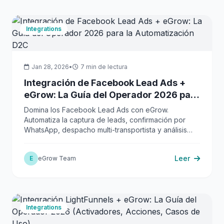
Integrations
Jan 28, 2026
•
7 min de lectura
Integración de Facebook Lead Ads +
eGrow: La Guía del Operador 2026 para
la Automatización D2C
Domina los Facebook Lead Ads con eGrow.
Automatiza la captura de leads, confirmación por
WhatsApp, despacho multi-transportista y análisis
para D2C/COD.
Leer
E
eGrow Team
Integrations