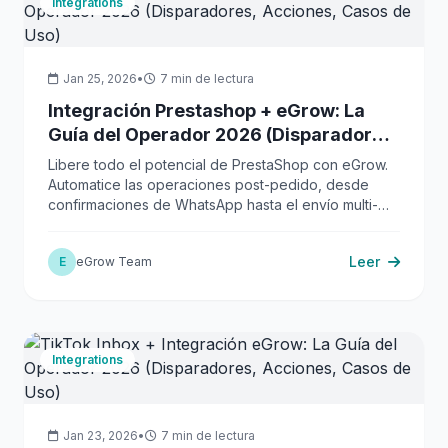
Integrations
Jan 25, 2026
•
7 min de lectura
Integración Prestashop + eGrow: La
Guía del Operador 2026 (Disparadores,
Acciones, Casos de Uso)
Libere todo el potencial de PrestaShop con eGrow.
Automatice las operaciones post-pedido, desde
confirmaciones de WhatsApp hasta el envío multi-
transportista y análisis avanzados, impulsando la
eficiencia y las ventas.
Leer
E
eGrow Team
Integrations
Jan 23, 2026
•
7 min de lectura