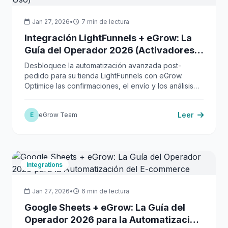
Jan 27, 2026
•
7 min de lectura
Integración LightFunnels + eGrow: La
Guía del Operador 2026 (Activadores,
Acciones, Casos de Uso)
Desbloquee la automatización avanzada post-
pedido para su tienda LightFunnels con eGrow.
Optimice las confirmaciones, el envío y los análisis
para una eficiencia máxima.
Leer
E
eGrow Team
Integrations
Jan 27, 2026
•
6 min de lectura
Google Sheets + eGrow: La Guía del
Operador 2026 para la Automatización