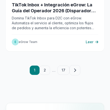
TikTok Inbox + Integración eGrow: La
Guía del Operador 2026 (Disparadores,
Acciones, Casos de Uso)
Domina TikTok Inbox para D2C con eGrow.
Automatiza el servicio al cliente, optimiza los flujos
de pedidos y aumenta la eficiencia con potentes
integraciones.
Leer
E
eGrow Team
…
1
2
17