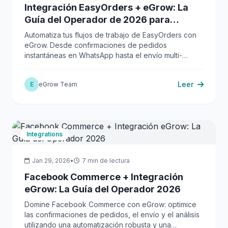
Integración EasyOrders + eGrow: La
Guía del Operador de 2026 para
Operaciones de E-commerce Sin
Automatiza tus flujos de trabajo de EasyOrders con
Interrupciones
eGrow. Desde confirmaciones de pedidos
instantáneas en WhatsApp hasta el envío multi-
transportista y análisis robustos, optimiza tu ciclo de
vida post-pedido.
Leer
E
eGrow Team
Integrations
Jan 29, 2026
•
7 min de lectura
Facebook Commerce + Integración
eGrow: La Guía del Operador 2026
Domine Facebook Commerce con eGrow: optimice
las confirmaciones de pedidos, el envío y el análisis
utilizando una automatización robusta y una