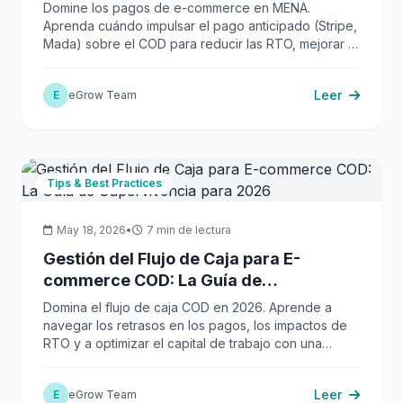
Pago Anticipado
Domine los pagos de e-commerce en MENA.
Aprenda cuándo impulsar el pago anticipado (Stripe,
Mada) sobre el COD para reducir las RTO, mejorar el
flujo de caja y aumentar las ganancias.
Leer
E
eGrow Team
Tips & Best Practices
May 18, 2026
•
7 min de lectura
Gestión del Flujo de Caja para E-
commerce COD: La Guía de
Supervivencia para 2026
Domina el flujo de caja COD en 2026. Aprende a
navegar los retrasos en los pagos, los impactos de
RTO y a optimizar el capital de trabajo con una
conciliación y automatización robustas.
Leer
E
eGrow Team