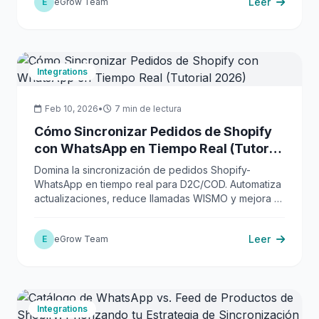
Leer
E
eGrow Team
Integrations
Feb 10, 2026
•
7 min de lectura
Cómo Sincronizar Pedidos de Shopify
con WhatsApp en Tiempo Real (Tutorial
2026)
Domina la sincronización de pedidos Shopify-
WhatsApp en tiempo real para D2C/COD. Automatiza
actualizaciones, reduce llamadas WISMO y mejora el
éxito de entregas. Prepara tu e-commerce para el
futuro.
Leer
E
eGrow Team
Integrations