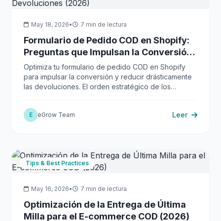
May 18, 2026
•
7 min de lectura
Formulario de Pedido COD en Shopify:
Preguntas que Impulsan la Conversión
y Reducen las Devoluciones (2026)
Optimiza tu formulario de pedido COD en Shopify
para impulsar la conversión y reducir drásticamente
las devoluciones. El orden estratégico de los
campos, la lógica condicional y la validación de
direcciones son clave.
Leer
E
eGrow Team
Tips & Best Practices
May 16, 2026
•
7 min de lectura
Optimización de la Entrega de Última
Milla para el E-commerce COD (2026)