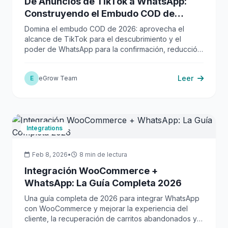
De Anuncios de TikTok a WhatsApp:
Construyendo el Embudo COD de
Mayor Conversión en 2026
Domina el embudo COD de 2026: aprovecha el
alcance de TikTok para el descubrimiento y el
poder de WhatsApp para la confirmación, reducción
de RTO y fidelización.
Leer
E
eGrow Team
Integrations
Feb 8, 2026
•
8 min de lectura
Integración WooCommerce +
WhatsApp: La Guía Completa 2026
Una guía completa de 2026 para integrar WhatsApp
con WooCommerce y mejorar la experiencia del
cliente, la recuperación de carritos abandonados y