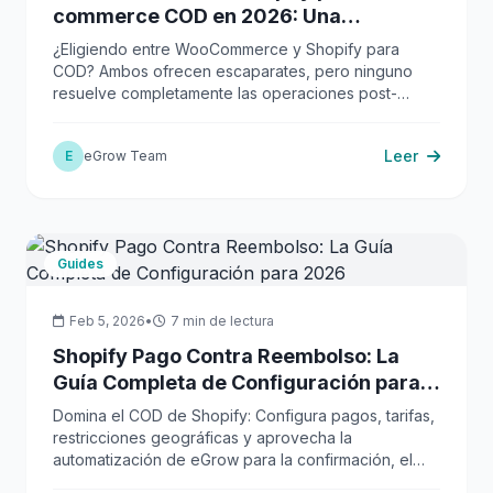
commerce COD en 2026: Una
comparación honesta
¿Eligiendo entre WooCommerce y Shopify para
COD? Ambos ofrecen escaparates, pero ninguno
resuelve completamente las operaciones post-
pedido. Descubre cómo eGrow se integra con
ambos para potenciar tu negocio D2C COD.
Leer
E
eGrow Team
Guides
Feb 5, 2026
•
7 min de lectura
Shopify Pago Contra Reembolso: La
Guía Completa de Configuración para
2026
Domina el COD de Shopify: Configura pagos, tarifas,
restricciones geográficas y aprovecha la
automatización de eGrow para la confirmación, el
envío y la conciliación para aumentar la rentabilidad.