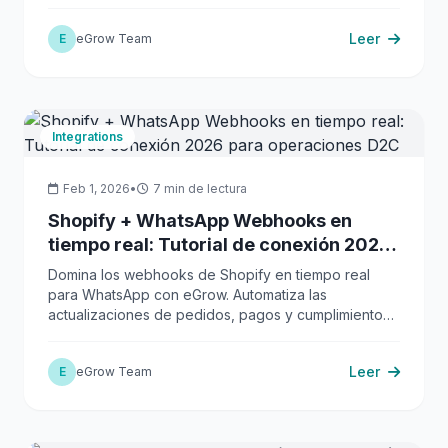
direcciones, la respuesta del cliente y las señales de
fraude.
Leer
E
eGrow Team
Integrations
Feb 1, 2026
•
7 min de lectura
Shopify + WhatsApp Webhooks en
tiempo real: Tutorial de conexión 2026
para operaciones D2C
Domina los webhooks de Shopify en tiempo real
para WhatsApp con eGrow. Automatiza las
actualizaciones de pedidos, pagos y cumplimiento
para impulsar la entrega y la CX.
Leer
E
eGrow Team