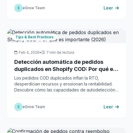
Leer
E
eGrow Team
Tips & Best Practices
Feb 4, 2026
•
7 min de lectura
Detección automática de pedidos
duplicados en Shopify COD: Por qué es
importante (2026)
Los pedidos COD duplicados inflan la RTO,
desperdician recursos y erosionan la rentabilidad.
Descubre cómo las capacidades de autodetección y
fusión de eGrow optimizan las operaciones.
Leer
E
eGrow Team