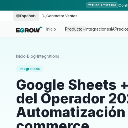
Confi
TIEMPO LIMITADO
Español
Contactar Ventas
Inicio
Producto
Integraciones
IA
Precio
Inicio
/
Blog
/
Integrations
Integrations
Google Sheets +
del Operador 20
Automatización 
commerce