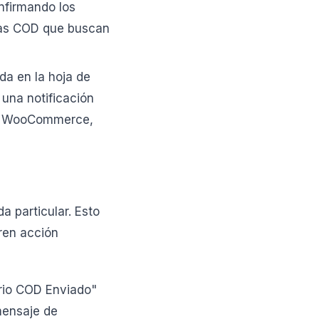
nfirmando los
ndas COD que buscan
da en la hoja de
una notificación
fy, WooCommerce,
 particular. Esto
eren acción
rio COD Enviado"
mensaje de