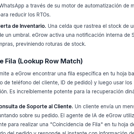
WhatsApp a través de su motor de automatización de 
para reducir los RTOs.
erta de Inventario.
Una celda que rastrea el stock de 
de un umbral. eGrow activa una notificación interna de 
pras, previniendo roturas de stock.
e Fila (Lookup Row Match)
mite a eGrow encontrar una fila específica en tu hoja 
o de teléfono del cliente, ID de pedido) y luego usar los 
ción. Es increíblemente potente para la recuperación di
nsulta de Soporte al Cliente.
Un cliente envía un mens
tando sobre su pedido. El agente de IA de eGrow utili
ente para realizar una "Coincidencia de Fila" en tu hoja d
do del pedido y responde al instante con información d