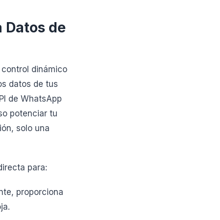
a Datos de
 control dinámico
os datos de tus
API de WhatsApp
so potenciar tu
ión, solo una
irecta para:
nte, proporciona
ja.