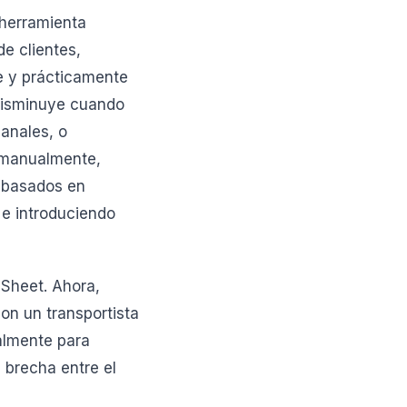
herramienta
de clientes,
le y prácticamente
 disminuye cuando
canales, o
s manualmente,
s basados en
 e introduciendo
 Sheet. Ahora,
on un transportista
almente para
 brecha entre el