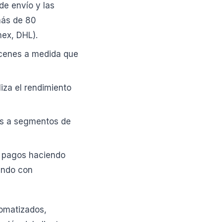
de envío y las
más de 80
mex, DHL).
acenes a medida que
iza el rendimiento
as a segmentos de
e pagos haciendo
rando con
tomatizados,