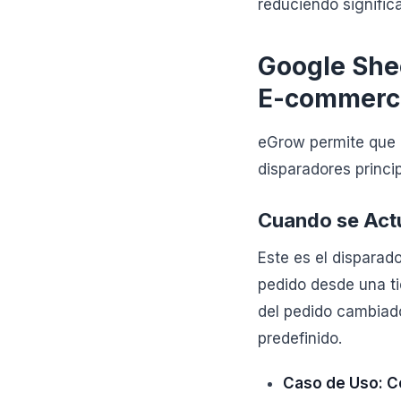
reduciendo signific
Google She
E-commerc
eGrow permite que G
disparadores princi
Cuando se Actu
Este es el disparad
pedido desde una tie
del pedido cambiado
predefinido.
Caso de Uso: C