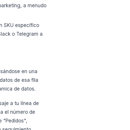
marketing, a menudo
un SKU específico
Slack o Telegram a
basándose en una
datos de esa fila
námica de datos.
aje a tu línea de
za el número de
e "Pedidos",
e seguimiento,