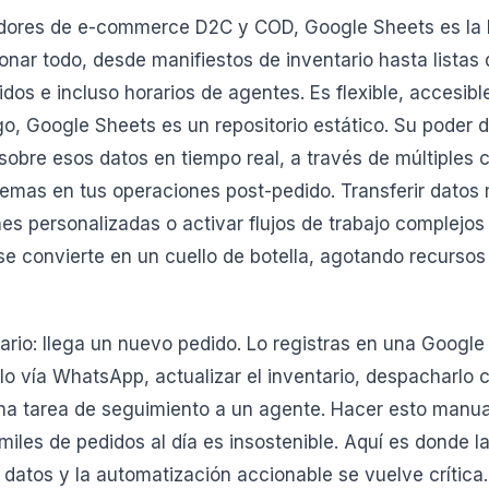
dores de e-commerce D2C y COD, Google Sheets es la 
onar todo, desde manifiestos de inventario hasta listas 
dos e incluso horarios de agentes. Es flexible, accesib
go, Google Sheets es un repositorio estático. Su poder
sobre esos datos en tiempo real, a través de múltiples 
blemas en tus operaciones post-pedido. Transferir dato
nes personalizadas o activar flujos de trabajo complejo
se convierte en un cuello de botella, agotando recursos
rio: llega un nuevo pedido. Lo registras en una Google
lo vía WhatsApp, actualizar el inventario, despacharlo c
una tarea de seguimiento a un agente. Hacer esto manu
iles de pedidos al día es insostenible. Aquí es donde la
atos y la automatización accionable se vuelve crítica.