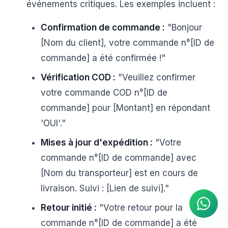
événements critiques. Les exemples incluent :
Confirmation de commande :
"Bonjour
[Nom du client], votre commande n°[ID de
commande] a été confirmée !"
Vérification COD :
"Veuillez confirmer
votre commande COD n°[ID de
commande] pour [Montant] en répondant
'OUI'."
Mises à jour d'expédition :
"Votre
commande n°[ID de commande] avec
AGENT IA
Réponses instantanées sur
[Nom du transporteur] est en cours de
WhatsApp
livraison. Suivi : [Lien de suivi]."
Retour initié :
"Votre retour pour la
commande n°[ID de commande] a été