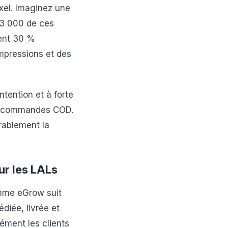
xel. Imaginez une
ù 3 000 de ces
ment 30 %
impressions et des
ntention et à forte
urs commandes COD.
rablement la
ur les LALs
mme eGrow suit
iée, livrée et
ément les clients