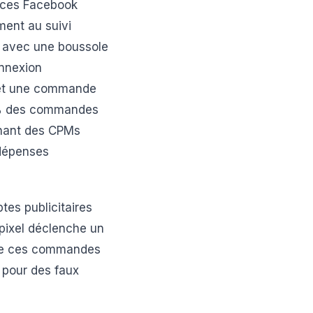
onces Facebook
ment au suivi
r avec une boussole
onnexion
k et une commande
0 % des commandes
aînant des CPMs
 dépenses
tes publicitaires
 pixel déclenche un
de ces commandes
 pour des faux