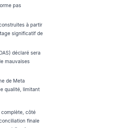
sforme pas
onstruites à partir
age significatif de
ROAS) déclaré sera
à de mauvaises
me de Meta
 qualité, limitant
 complète, côté
conciliation finale