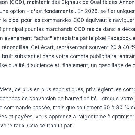
aison (COD), maintenir des Signaux de Qualité des Ann
 une option – c'est fondamental. En 2026, se fier unique
ur le pixel pour les commandes COD équivaut à navigue
i principal pour les marchands COD réside dans la déc
 un événement "achat" enregistré par le pixel Faceboo
et réconciliée. Cet écart, représentant souvent 20 à 4
 un bruit substantiel dans votre compte publicitaire, entr
se qualité d'audience et, finalement, un gaspillage de
eta, de plus en plus sophistiqués, privilégient les comp
 données de conversion de haute fidélité. Lorsque votre
ue commande passée, mais que seulement 60 à 80 % 
rées et payées, vous apprenez à l'algorithme à optimiser
voire faux. Cela se traduit par :