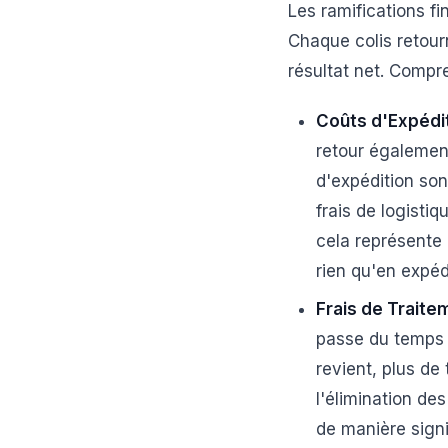
Les ramifications f
Chaque colis retou
résultat net. Compr
Coûts d'Expédit
retour également
d'expédition so
frais de logist
cela représente
rien qu'en expéd
Frais de Traite
passe du temps à
revient, plus de
l'élimination de
de manière signi