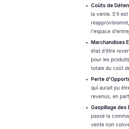
Coûts de Détent
la vente. S'il es
réapprovisionné,
l'espace d'entrep
Marchandises E
état d'être reve
pour les produit
totale du coût 
Perte d'Opportu
qui aurait pu êt
revenus, en part
Gaspillage des
passé la comman
vente non conve