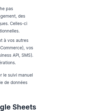
che pas
agement, des
ques. Celles-ci
ionnelles.
nt à vos autres
ooCommerce), vos
iness API, SMS).
rations.
r le suivi manuel
sie de données
ogle Sheets