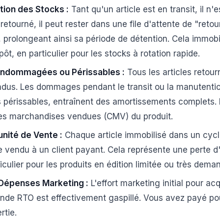
ion des Stocks :
Tant qu'un article est en transit, il n'
t retourné, il peut rester dans une file d'attente de "reto
 prolongeant ainsi sa période de détention. Cela immobil
ôt, en particulier pour les stocks à rotation rapide.
ndommagées ou Périssables :
Tous les articles retou
ndus. Les dommages pendant le transit ou la manutention
s périssables, entraînent des amortissements complets. I
des marchandises vendues (CMV) du produit.
nité de Vente :
Chaque article immobilisé dans un cycl
re vendu à un client payant. Cela représente une perte d
iculier pour les produits en édition limitée ou très dema
 Dépenses Marketing :
L'effort marketing initial pour acq
de RTO est effectivement gaspillé. Vous avez payé po
rtie.