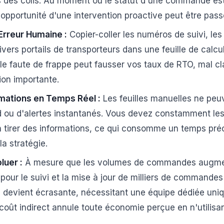
s des colis. Au moment où le statut d'une commande est
opportunité d'une intervention proactive peut être pass
Erreur Humaine :
Copier-coller les numéros de suivi, les 
ivers portails de transporteurs dans une feuille de calcu
le faute de frappe peut fausser vos taux de RTO, mal cl
ion importante.
mations en Temps Réel :
Les feuilles manuelles ne peuv
 ou d'alertes instantanés. Vous devez constamment les 
 tirer des informations, ce qui consomme un temps préc
la stratégie.
luer :
À mesure que les volumes de commandes augmen
 pour le suivi et la mise à jour de milliers de commande
 devient écrasante, nécessitant une équipe dédiée uniq
oût indirect annule toute économie perçue en n'utilisa
.