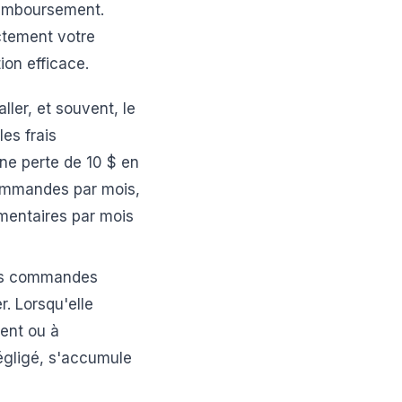
remboursement.
ctement votre
ion efficace.
ller, et souvent, le
es frais
ne perte de 10 $ en
commandes par mois,
mentaires par mois
des commandes
r. Lorsqu'elle
ment ou à
égligé, s'accumule