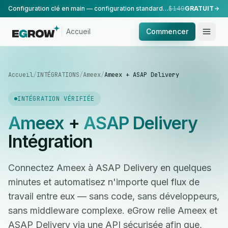
Configuration clé en main — configuration standard, réalisée par notre équipe.
$149
GRATUIT
Accueil
Commencer
Accueil
/
INTÉGRATIONS
/
Ameex
/
Ameex + ASAP Delivery
INTÉGRATION VÉRIFIÉE
Ameex
+
ASAP Delivery
Intégration
Connectez Ameex à ASAP Delivery en quelques
minutes et automatisez n'importe quel flux de
travail entre eux — sans code, sans développeurs,
sans middleware complexe. eGrow relie Ameex et
ASAP Delivery via une API sécurisée afin que,