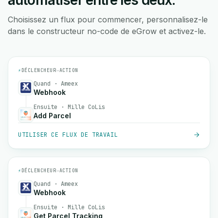
automatiser entre les deux.
Choisissez un flux pour commencer, personnalisez-le
dans le constructeur no-code de eGrow et activez-le.
⚡
DÉCLENCHEUR
→
ACTION
Quand · Ameex
Webhook
Ensuite · Mille CoLis
Add Parcel
UTILISER CE FLUX DE TRAVAIL
⚡
DÉCLENCHEUR
→
ACTION
Quand · Ameex
Webhook
Ensuite · Mille CoLis
Get Parcel Tracking