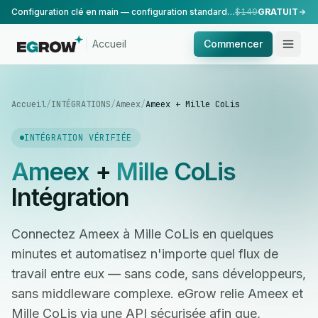
Configuration clé en main — configuration standard, réalisée par notre équipe.
$149
GRATUIT
Accueil
Commencer
Accueil
/
INTÉGRATIONS
/
Ameex
/
Ameex + Mille CoLis
INTÉGRATION VÉRIFIÉE
Ameex
+
Mille CoLis
Intégration
Connectez Ameex à Mille CoLis en quelques
minutes et automatisez n'importe quel flux de
travail entre eux — sans code, sans développeurs,
sans middleware complexe. eGrow relie Ameex et
Mille CoLis via une API sécurisée afin que,