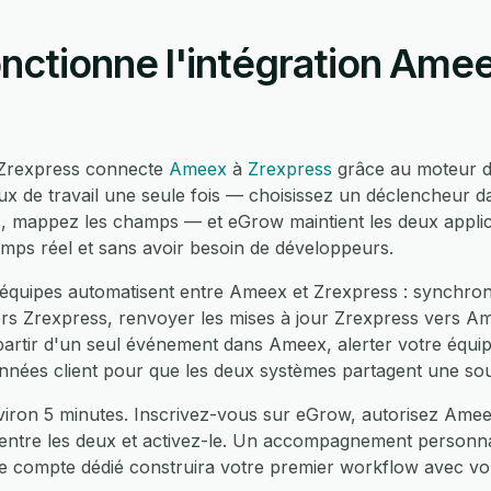
ctionne l'intégration Ame
t Zrexpress connecte
Ameex
à
Zrexpress
grâce au moteur d
ux de travail une seule fois — choisissez un déclencheur 
, mappez les champs — et eGrow maintient les deux applic
emps réel et sans avoir besoin de développeurs.
équipes automatisent entre Ameex et Zrexpress : synchron
s Zrexpress, renvoyer les mises à jour Zrexpress vers Am
partir d'un seul événement dans Ameex, alerter votre équip
onnées client pour que les deux systèmes partagent une sou
viron 5 minutes. Inscrivez-vous sur eGrow, autorisez Amee
 entre les deux et activez-le. Un accompagnement personnal
e compte dédié construira votre premier workflow avec vo