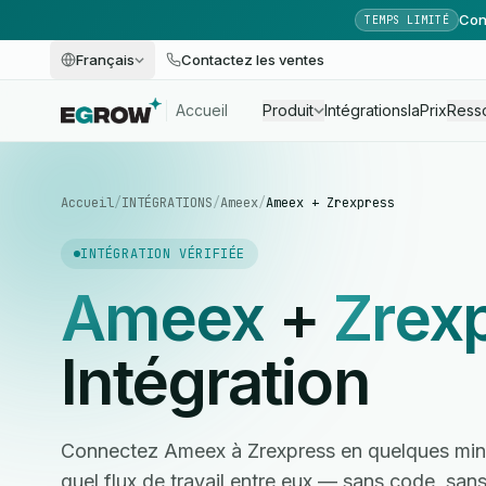
Con
TEMPS LIMITÉ
Français
Contactez les ventes
Accueil
Produit
Intégrations
Ia
Prix
Ress
Accueil
/
INTÉGRATIONS
/
Ameex
/
Ameex + Zrexpress
INTÉGRATION VÉRIFIÉE
Ameex
+
Zrex
Intégration
Connectez Ameex à Zrexpress en quelques minu
quel flux de travail entre eux — sans code, sa