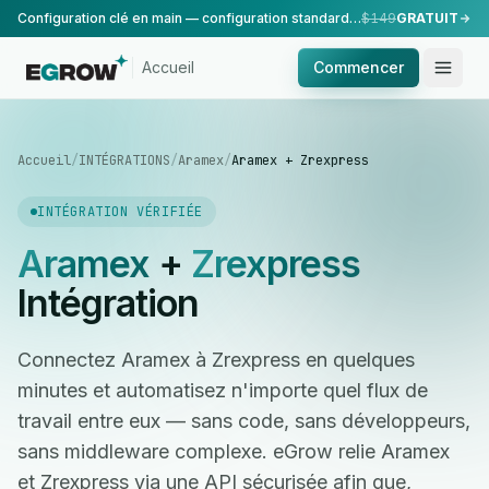
Configuration clé en main — configuration standard, réalisée par notre équipe.
$149
GRATUIT
Accueil
Commencer
Accueil
/
INTÉGRATIONS
/
Aramex
/
Aramex + Zrexpress
INTÉGRATION VÉRIFIÉE
Aramex
+
Zrexpress
Intégration
Connectez Aramex à Zrexpress en quelques
minutes et automatisez n'importe quel flux de
travail entre eux — sans code, sans développeurs,
sans middleware complexe. eGrow relie Aramex
et Zrexpress via une API sécurisée afin que,