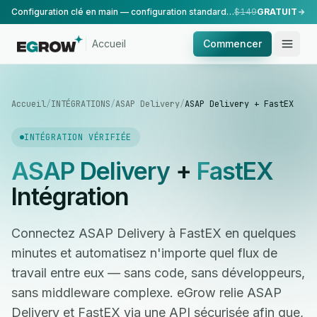
Configuration clé en main — configuration standard, réalisée par notre équipe.
$149
GRATUIT
Accueil
Commencer
Accueil
/
INTÉGRATIONS
/
ASAP Delivery
/
ASAP Delivery + FastEX
INTÉGRATION VÉRIFIÉE
ASAP Delivery
+
FastEX
Intégration
Connectez ASAP Delivery à FastEX en quelques
minutes et automatisez n'importe quel flux de
travail entre eux — sans code, sans développeurs,
sans middleware complexe. eGrow relie ASAP
Delivery et FastEX via une API sécurisée afin que,