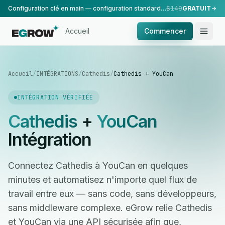
Configuration clé en main — configuration standard, réalisée par notre équipe.
$149
GRATUIT
Accueil
Commencer
Accueil
/
INTÉGRATIONS
/
Cathedis
/
Cathedis + YouCan
INTÉGRATION VÉRIFIÉE
Cathedis
+
YouCan
Intégration
Connectez Cathedis à YouCan en quelques
minutes et automatisez n'importe quel flux de
travail entre eux — sans code, sans développeurs,
sans middleware complexe. eGrow relie Cathedis
et YouCan via une API sécurisée afin que,