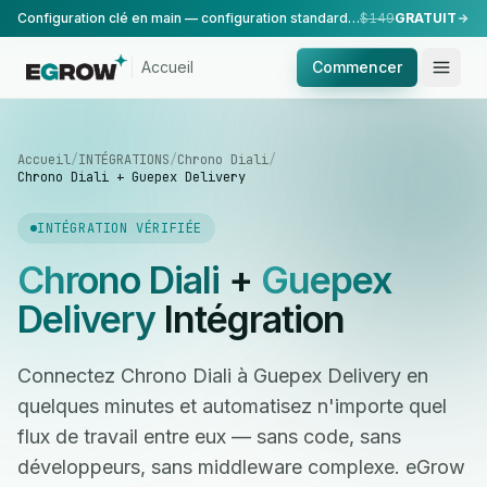
Configuration clé en main — configuration standard, réalisée par notre équipe.
$149
GRATUIT
Accueil
Commencer
Accueil
/
INTÉGRATIONS
/
Chrono Diali
/
Chrono Diali + Guepex Delivery
INTÉGRATION VÉRIFIÉE
Chrono Diali
+
Guepex
Delivery
Intégration
Connectez Chrono Diali à Guepex Delivery en
quelques minutes et automatisez n'importe quel
flux de travail entre eux — sans code, sans
développeurs, sans middleware complexe. eGrow