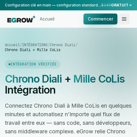
Configuration clé en main — configuration standard, réalisée par notre équipe.
$149
GRATUIT
Accueil
Commencer
Accueil
/
INTÉGRATIONS
/
Chrono Diali
/
Chrono Diali + Mille CoLis
INTÉGRATION VÉRIFIÉE
Chrono Diali
+
Mille CoLis
Intégration
Connectez Chrono Diali à Mille CoLis en quelques
minutes et automatisez n'importe quel flux de
travail entre eux — sans code, sans développeurs,
sans middleware complexe. eGrow relie Chrono