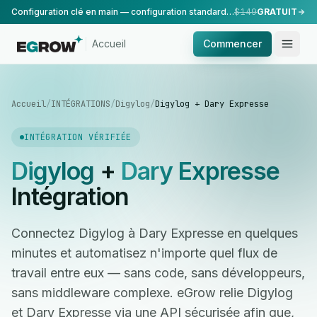
Configuration clé en main — configuration standard, réalisée par notre équipe.
$149
GRATUIT
Accueil
Commencer
Accueil
/
INTÉGRATIONS
/
Digylog
/
Digylog + Dary Expresse
INTÉGRATION VÉRIFIÉE
Digylog
+
Dary Expresse
Intégration
Connectez Digylog à Dary Expresse en quelques
minutes et automatisez n'importe quel flux de
travail entre eux — sans code, sans développeurs,
sans middleware complexe. eGrow relie Digylog
et Dary Expresse via une API sécurisée afin que,