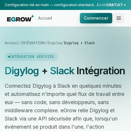
Configuration clé en main — configuration standard, réalisée par notre équipe.
$149
GRATUIT
Accueil
Commencer
Accueil
/
INTÉGRATIONS
/
Digylog
/
Digylog + Slack
INTÉGRATION VÉRIFIÉE
Digylog
+
Slack
Intégration
Connectez Digylog à Slack en quelques minutes
et automatisez n'importe quel flux de travail entre
eux — sans code, sans développeurs, sans
middleware complexe. eGrow relie Digylog et
Slack via une API sécurisée afin que, lorsqu'un
événement se produit dans l'une, l'action