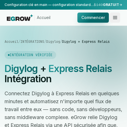
Configuration clé en main — configuration standard, réalisée par notre équipe.
$149
GRATUIT
Accueil
Commencer
Accueil
/
INTÉGRATIONS
/
Digylog
/
Digylog + Express Relais
INTÉGRATION VÉRIFIÉE
Digylog
+
Express Relais
Intégration
Connectez Digylog à Express Relais en quelques
minutes et automatisez n'importe quel flux de
travail entre eux — sans code, sans développeurs,
sans middleware complexe. eGrow relie Digylog
et Express Relais via une API sécurisée afin que,