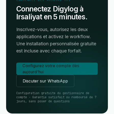
COMMENCEZ DÈS AUJOURD'HUI
Connectez Digylog à
Irsaliyat en 5 minutes.
Inscrivez-vous, autorisez les deux
applications et activez le workflow.
Une installation personnalisée gratuite
est incluse avec chaque forfait.
Configurez votre compte dès
aujourd'hui
Discuter sur WhatsApp
Configuration gratuite du gestionnaire de
compte · Garantie satisfait ou remboursé de 7
jours, sans poser de questions