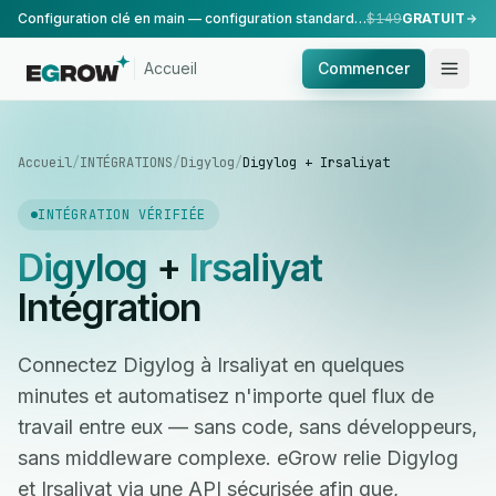
Configuration clé en main — configuration standard, réalisée par notre équipe.
$149
GRATUIT
Accueil
Commencer
Accueil
/
INTÉGRATIONS
/
Digylog
/
Digylog + Irsaliyat
INTÉGRATION VÉRIFIÉE
Digylog
+
Irsaliyat
Intégration
Connectez Digylog à Irsaliyat en quelques
minutes et automatisez n'importe quel flux de
travail entre eux — sans code, sans développeurs,
sans middleware complexe. eGrow relie Digylog
et Irsaliyat via une API sécurisée afin que,