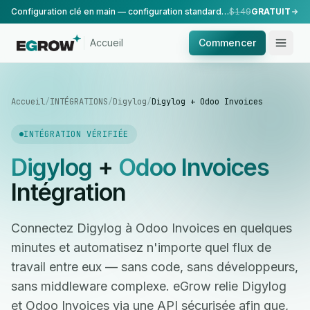
Configuration clé en main — configuration standard, réalisée par notre équipe.
$149
GRATUIT
Accueil
Commencer
Accueil
/
INTÉGRATIONS
/
Digylog
/
Digylog + Odoo Invoices
INTÉGRATION VÉRIFIÉE
Digylog
+
Odoo Invoices
Intégration
Connectez Digylog à Odoo Invoices en quelques
minutes et automatisez n'importe quel flux de
travail entre eux — sans code, sans développeurs,
sans middleware complexe. eGrow relie Digylog
et Odoo Invoices via une API sécurisée afin que,