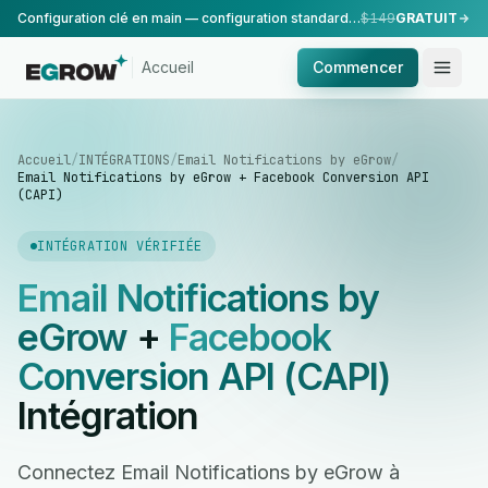
Configuration clé en main — configuration standard, réalisée par notre équipe.
$149
GRATUIT
Accueil
Commencer
Accueil
/
INTÉGRATIONS
/
Email Notifications by eGrow
/
Email Notifications by eGrow + Facebook Conversion API
(CAPI)
INTÉGRATION VÉRIFIÉE
Email Notifications by
eGrow
+
Facebook
Conversion API (CAPI)
Intégration
Connectez Email Notifications by eGrow à