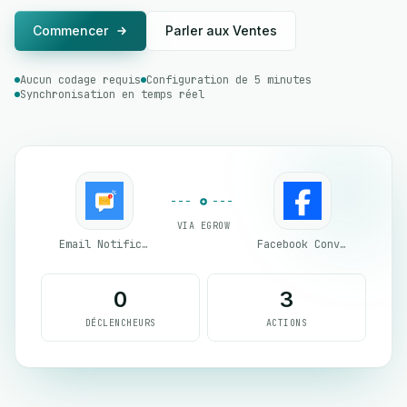
Commencer
Parler aux Ventes
Aucun codage requis
Configuration de 5 minutes
Synchronisation en temps réel
VIA EGROW
Email Notifications by eGrow
Facebook Conversion API (CAPI)
0
3
DÉCLENCHEURS
ACTIONS