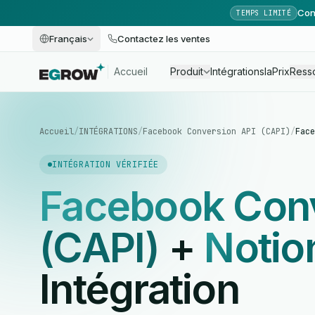
Con
TEMPS LIMITÉ
Français
Contactez les ventes
Accueil
Produit
Intégrations
Ia
Prix
Ress
Accueil
/
INTÉGRATIONS
/
Facebook Conversion API (CAPI)
/
Face
INTÉGRATION VÉRIFIÉE
Facebook Conv
(CAPI)
+
Notio
Intégration