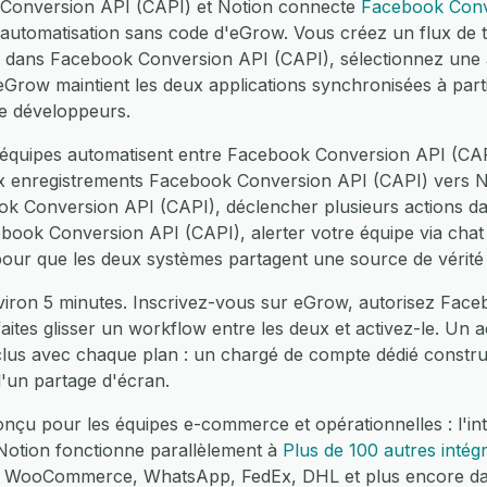
k Conversion API (CAPI) et Notion connecte
Facebook Conv
utomatisation sans code d'eGrow. Vous créez un flux de tr
 dans Facebook Conversion API (CAPI), sélectionnez une 
row maintient les deux applications synchronisées à par
de développeurs.
équipes automatisent entre Facebook Conversion API (CAPI
x enregistrements Facebook Conversion API (CAPI) vers No
ok Conversion API (CAPI), déclencher plusieurs actions da
ook Conversion API (CAPI), alerter votre équipe via chat
 pour que les deux systèmes partagent une source de vérité
viron 5 minutes. Inscrivez-vous sur eGrow, autorisez Fac
faites glisser un workflow entre les deux et activez-le. 
nclus avec chaque plan : un chargé de compte dédié constru
'un partage d'écran.
nçu pour les équipes e-commerce et opérationnelles : l'i
Notion fonctionne parallèlement à
Plus de 100 autres intég
y, WooCommerce, WhatsApp, FedEx, DHL et plus encore d