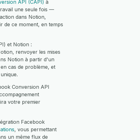
ersion API (CAPI)
à
avail une seule fois —
action dans Notion,
tir de ce moment, en temps
) et Notion :
tion, renvoyer les mises
ns Notion à partir d'un
 en cas de problème, et
 unique.
ebook Conversion API
Un accompagnement
ira votre premier
ntégration Facebook
rations
, vous permettant
ans un même flux de