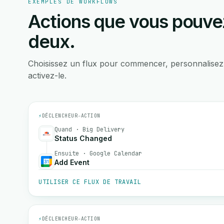
EXEMPLES DE WORKFLOWS
Actions que vous pouvez
deux.
Choisissez un flux pour commencer, personnalisez
activez-le.
⚡
DÉCLENCHEUR
→
ACTION
Quand · Big Delivery
Status Changed
Ensuite · Google Calendar
Add Event
UTILISER CE FLUX DE TRAVAIL
⚡
DÉCLENCHEUR
→
ACTION