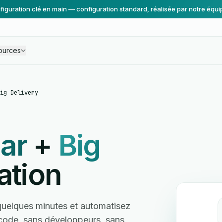
figuration clé en main — configuration standard, réalisée par notre équi
ources
ig Delivery
ar
+
Big
ation
quelques minutes et automatisez
s code, sans développeurs, sans