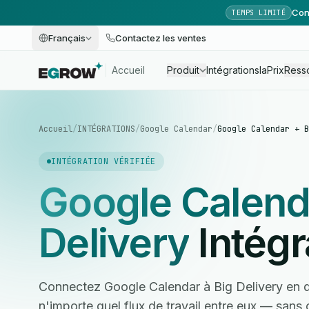
Con
TEMPS LIMITÉ
Français
Contactez les ventes
Accueil
Produit
Intégrations
Ia
Prix
Ress
Accueil
/
INTÉGRATIONS
/
Google Calendar
/
Google Calendar + B
INTÉGRATION VÉRIFIÉE
Google Calend
Delivery
Intégr
Connectez Google Calendar à Big Delivery en 
n'importe quel flux de travail entre eux — san