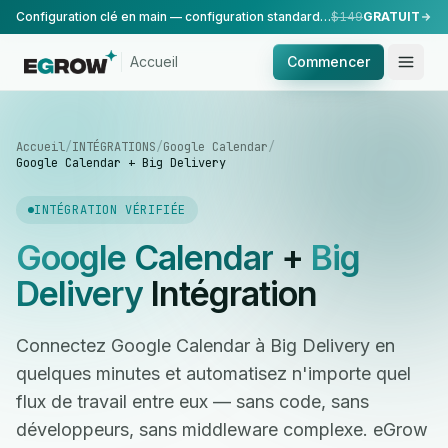
Configuration clé en main — configuration standard, réalisée par notre équipe.
$149
GRATUIT
Accueil
Commencer
Accueil
/
INTÉGRATIONS
/
Google Calendar
/
Google Calendar + Big Delivery
INTÉGRATION VÉRIFIÉE
Google Calendar
+
Big
Delivery
Intégration
Connectez Google Calendar à Big Delivery en
quelques minutes et automatisez n'importe quel
flux de travail entre eux — sans code, sans
développeurs, sans middleware complexe. eGrow