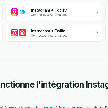
Instagram + Todify
Connectez & Automatisez
Instagram + Twilio
Connectez & Automatisez
ctionne l'intégration Insta
m et Navex connecte
Instagram
à
Navex
grâce au moteur d'