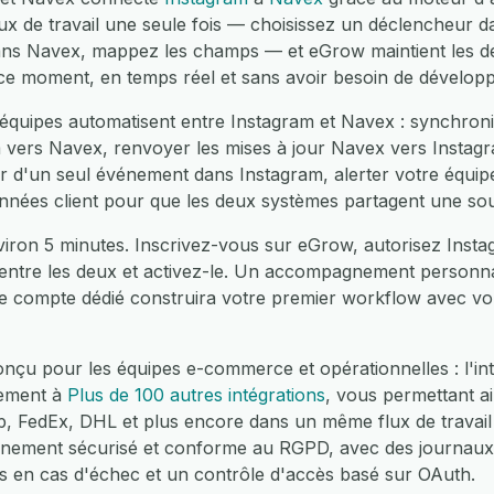
ux de travail une seule fois — choisissez un déclencheur d
ans Navex, mappez les champs — et eGrow maintient les de
 ce moment, en temps réel et sans avoir besoin de dévelop
équipes automatisent entre Instagram et Navex : synchron
 vers Navex, renvoyer les mises à jour Navex vers Instagr
r d'un seul événement dans Instagram, alerter votre équipe
onnées client pour que les deux systèmes partagent une sou
viron 5 minutes. Inscrivez-vous sur eGrow, autorisez Insta
 entre les deux et activez-le. Un accompagnement personnal
e compte dédié construira votre premier workflow avec vo
nçu pour les équipes e-commerce et opérationnelles : l'in
lement à
Plus de 100 autres intégrations
, vous permettant a
edEx, DHL et plus encore dans un même flux de travail 
nnement sécurisé et conforme au RGPD, avec des journaux
es en cas d'échec et un contrôle d'accès basé sur OAuth.