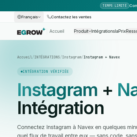
Con
TEMPS LIMITÉ
Français
Contactez les ventes
Accueil
Produit
Intégrations
Ia
Prix
Ress
Accueil
/
INTÉGRATIONS
/
Instagram
/
Instagram + Navex
INTÉGRATION VÉRIFIÉE
Instagram
+
N
Intégration
Connectez Instagram à Navex en quelques minu
quel flux de travail entre eux — sans code, sa